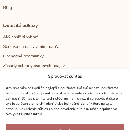
Blog
Dôležité odkazy
Aký nosič si vybrať
Sprievodca nastavením nosiča
Obchodné podmienky
Zásady ochrany osobných údajov
Reklamačný poriadok
Spravovať súhlas
Cookies
Aby sme vám poskytli čo najlepšie používateľské skúsenosti, používame
technológie ako súbory cookie na ukladanie a/alebo prístup k informáciám o
zariadení. Súhlas s týmito technológiami nám umožní spracovávať údaje,
Kontakt
ako je správanie pri prehliadaní alebo jedinečné identifikátory na tejto
stránke. Neudelenie súhlasu alebo odvolanie súhlasu môže nepriaznivo
Kontakt
ovplyvniť určité funkcie.
Zákaznícka podpora