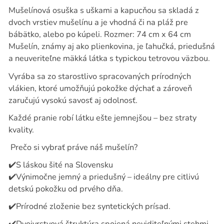
Mušelínová osuška s uškami a kapucňou sa skladá z
dvoch vrstiev mušelínu a je vhodná či na pláž pre
bábätko, alebo po kúpeli. Rozmer: 74 cm x 64 cm
Mušelín, známy aj ako plienkovina, je ľahučká, priedušná
a neuveriteľne mäkká látka s typickou tetrovou väzbou.
Vyrába sa zo starostlivo spracovaných prírodných
vlákien, ktoré umožňujú pokožke dýchať a zároveň
zaručujú vysokú savosť aj odolnosť.
Každé pranie robí látku ešte jemnejšou – bez straty
kvality.
Prečo si vybrať práve náš mušelín?
✔️S láskou šité na Slovensku
✔️Výnimočne jemný a priedušný – ideálny pre citlivú
detskú pokožku od prvého dňa.
✔️Prírodné zloženie bez syntetických prísad.
✔️Dvojvrstvová štruktúra spojená neviditeľnými stehmi