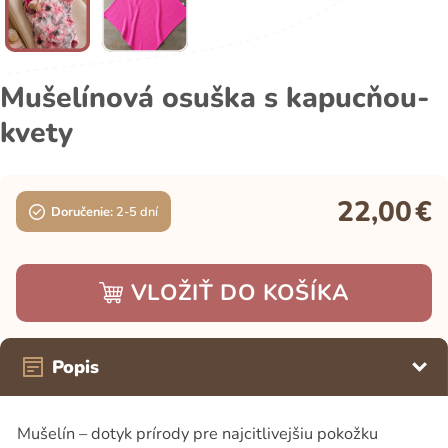
Mušelínová osuška s kapucňou-
kvety
22,00
€
Doručenie:
2-5 dní
VLOŽIŤ DO KOŠÍKA
Popis
Mušelín – dotyk prírody pre najcitlivejšiu pokožku