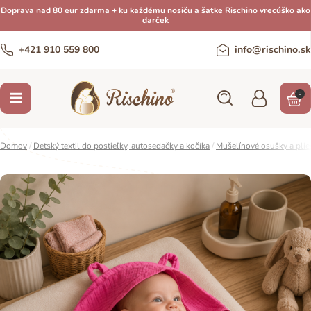
Doprava nad 80 eur zdarma + ku každému nosiču a šatke Rischino vrecúško ako
darček
+421 910 559 800
info@rischino.sk
0
Domov
/
Detský textil do postieľky, autosedačky a kočíka
/
Mušelínové osušky a plie