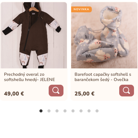
NOVINKA
Prechodný overal zo
Barefoot capačky softshell s
softshellu hnedý- JELENE
barančekom šedý - Ovečka
49,00
€
25,00
€