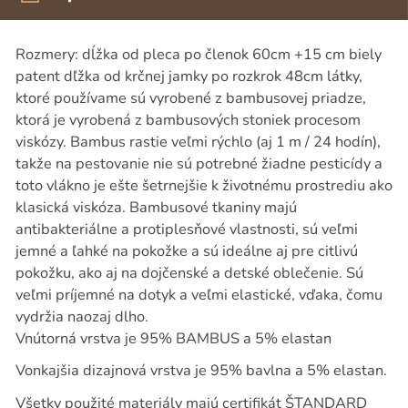
Rozmery: dĺžka od pleca po členok 60cm +15 cm biely
patent dľžka od krčnej jamky po rozkrok 48cm látky,
ktoré používame sú vyrobené z bambusovej priadze,
ktorá je vyrobená z bambusových stoniek procesom
viskózy. Bambus rastie veľmi rýchlo (aj 1 m / 24 hodín),
takže na pestovanie nie sú potrebné žiadne pesticídy a
toto vlákno je ešte šetrnejšie k životnému prostrediu ako
klasická viskóza. Bambusové tkaniny majú
antibakteriálne a protiplesňové vlastnosti, sú veľmi
jemné a ľahké na pokožke a sú ideálne aj pre citlivú
pokožku, ako aj na dojčenské a detské oblečenie. Sú
veľmi príjemné na dotyk a veľmi elastické, vďaka, čomu
vydržia naozaj dlho.
Vnútorná vrstva je 95% BAMBUS a 5% elastan
Vonkajšia dizajnová vrstva je 95% bavlna a 5% elastan.
Všetky použité materiály majú certifikát ŠTANDARD