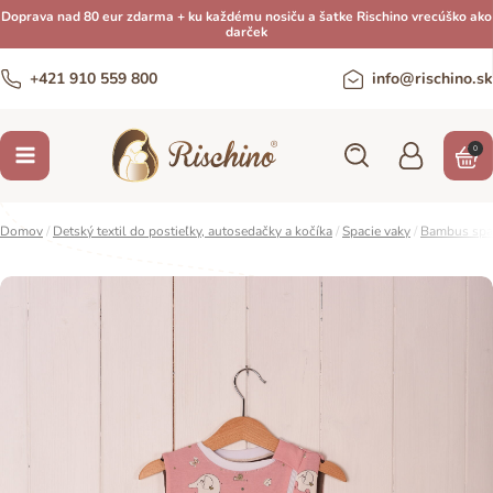
Doprava nad 80 eur zdarma + ku každému nosiču a šatke Rischino vrecúško ako
darček
+421 910 559 800
info@rischino.sk
0
Domov
/
Detský textil do postieľky, autosedačky a kočíka
/
Spacie vaky
/
Bambus spac