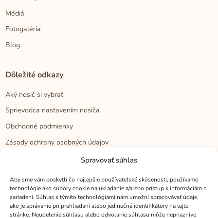
Médiá
Fotogaléria
Blog
Dôležité odkazy
Aký nosič si vybrať
Sprievodca nastavením nosiča
Obchodné podmienky
Zásady ochrany osobných údajov
Reklamačný poriadok
Spravovať súhlas
Cookies
Aby sme vám poskytli čo najlepšie používateľské skúsenosti, používame
technológie ako súbory cookie na ukladanie a/alebo prístup k informáciám o
zariadení. Súhlas s týmito technológiami nám umožní spracovávať údaje,
Kontakt
ako je správanie pri prehliadaní alebo jedinečné identifikátory na tejto
stránke. Neudelenie súhlasu alebo odvolanie súhlasu môže nepriaznivo