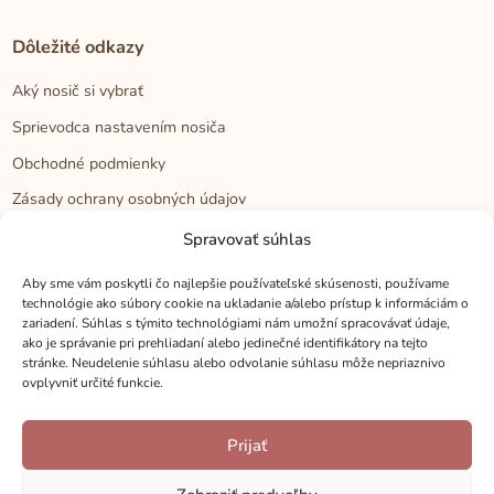
Dôležité odkazy
Aký nosič si vybrať
Sprievodca nastavením nosiča
Obchodné podmienky
Zásady ochrany osobných údajov
Reklamačný poriadok
Spravovať súhlas
Cookies
Aby sme vám poskytli čo najlepšie používateľské skúsenosti, používame
technológie ako súbory cookie na ukladanie a/alebo prístup k informáciám o
zariadení. Súhlas s týmito technológiami nám umožní spracovávať údaje,
Kontakt
ako je správanie pri prehliadaní alebo jedinečné identifikátory na tejto
stránke. Neudelenie súhlasu alebo odvolanie súhlasu môže nepriaznivo
Kontakt
ovplyvniť určité funkcie.
Zákaznícka podpora
Prijať
Veľkoobchod
Kamenné predajne