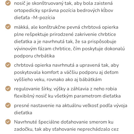
nosič je skonštruovaný tak, aby bola zaistená
ortopedicky správna pozícia bedrových kĺbov
dieťaťa -M-pozícia
mäkká, ale konštrukčne pevná chrbtová opierka
plne rešpektuje prirodzené zakrivenie chrbtice
dieťatka a je navrhnutá tak, že sa prispôsobuje
vývinovým fázam chrbtice, čím poskytuje dokonalú
podporu chrbátika
chrbtová opierka navrhnutá a upravená tak, aby
poskytovala komfort a väčšiu podporu aj deťom
vyššieho veku, rovnako ako aj bábätkám
regulovanie šírky, výšky a záhlavia z neho robia
flexibilný nosič ku všetkým parametrom dieťatka
presné nastavenie na aktuálnu veľkosť podľa vývoja
dieťatka
Navrhnuté špeciálne doťahovanie smerom ku
zadočku, tak aby sťahovanie neprechádzalo cez