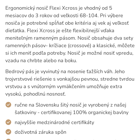
Ergonomický nosič Flexi Xcross je vhodný od 5
mesiacov do 3 rokov od veľkosti 68-104. Pri výbere
nosiča je potrebné spĺňať obe kritéria aj vek aj veľkosť
dieťatka. Flexi Xcross je ešte flexibilnejší vďaka
meniteľným ramenným pásom. Nosič obsahuje dva sety
ramenných pásov- krížiace (crossové) a klasické, môžete
si ich meniť podľa potreby. Nosič je možné nosiť vpredu,
vzadu na chrbte alebo na boku.
Bedrový pás je vyvinutý na nosenie ťažších váh. Jeho
trojvrstvové riešenie s vonkajšou pevnou, stredne tvrdou
vrstvou a s vnútorným vymäkčením umožňuje extra
vysokú, pohodlnú nosnosť.
ručne na Slovensku šitý nosič je vyrobený z našej
šatkoviny - certifikovanej 100% organickej bavlny
najvyššie medzinárodné certifikáty
doživotná záruka spôn