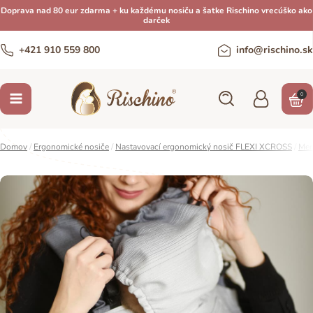
Doprava nad 80 eur zdarma + ku každému nosiču a šatke Rischino vrecúško ako
darček
+421 910 559 800
info@rischino.sk
0
Domov
/
Ergonomické nosiče
/
Nastavovací ergonomický nosič FLEXI XCROSS
/
Men