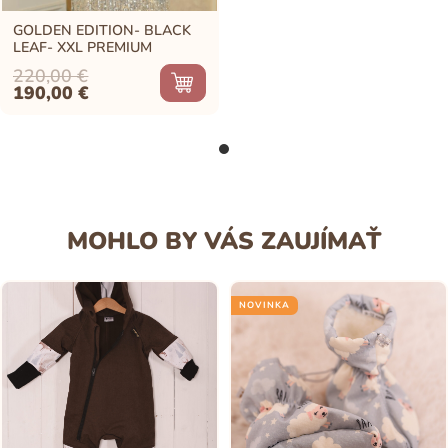
GOLDEN EDITION- BLACK
LEAF- XXL PREMIUM
220,00
€
Original
Current
190,00
€
price
price
was:
is:
220,00 €.
190,00 €.
MOHLO BY VÁS ZAUJÍMAŤ
NOVINKA