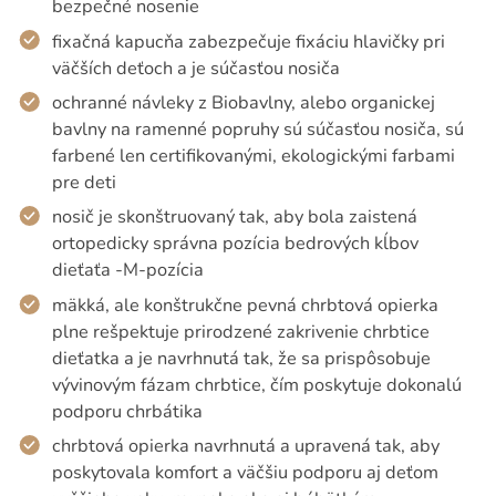
bezpečné nosenie
fixačná kapucňa zabezpečuje fixáciu hlavičky pri
väčších deťoch a je súčasťou nosiča
ochranné návleky z Biobavlny, alebo organickej
bavlny na ramenné popruhy sú súčasťou nosiča, sú
farbené len certifikovanými, ekologickými farbami
pre deti
nosič je skonštruovaný tak, aby bola zaistená
ortopedicky správna pozícia bedrových kĺbov
dieťaťa -M-pozícia
mäkká, ale konštrukčne pevná chrbtová opierka
plne rešpektuje prirodzené zakrivenie chrbtice
dieťatka a je navrhnutá tak, že sa prispôsobuje
vývinovým fázam chrbtice, čím poskytuje dokonalú
podporu chrbátika
chrbtová opierka navrhnutá a upravená tak, aby
poskytovala komfort a väčšiu podporu aj deťom