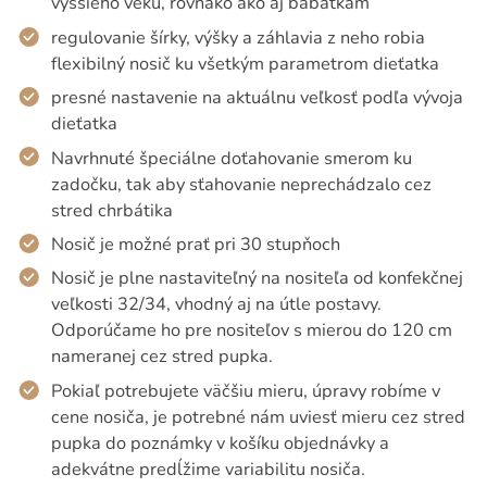
vyššieho veku, rovnako ako aj bábätkám
regulovanie šírky, výšky a záhlavia z neho robia
flexibilný nosič ku všetkým parametrom dieťatka
presné nastavenie na aktuálnu veľkosť podľa vývoja
dieťatka
Navrhnuté špeciálne doťahovanie smerom ku
zadočku, tak aby sťahovanie neprechádzalo cez
stred chrbátika
Nosič je možné prať pri 30 stupňoch
Nosič je plne nastaviteľný na nositeľa od konfekčnej
veľkosti 32/34, vhodný aj na útle postavy.
Odporúčame ho pre nositeľov s mierou do 120 cm
nameranej cez stred pupka.
Pokiaľ potrebujete väčšiu mieru, úpravy robíme v
cene nosiča, je potrebné nám uviesť mieru cez stred
pupka do poznámky v košíku objednávky a
adekvátne predĺžime variabilitu nosiča.