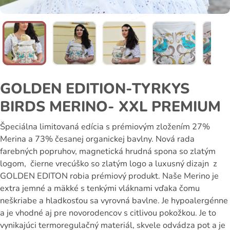
GOLDEN EDITION-TYRKYS
BIRDS MERINO- XXL PREMIUM
Špeciálna limitovaná edícia s prémiovým zložením 27%
Merina a 73% česanej organickej bavlny. Nová rada
farebných popruhov, magnetická hrudná spona so zlatým
logom, čierne vrecúško so zlatým logo a luxusný dizajn z
GOLDEN EDITON robia prémiový produkt. Naše Merino je
extra jemné a mäkké s tenkými vláknami vďaka čomu
neškriabe a hladkosťou sa vyrovná bavlne. Je hypoalergénne
a je vhodné aj pre novorodencov s citlivou pokožkou. Je to
vynikajúci termoregulačný materiál, skvele odvádza pot a je