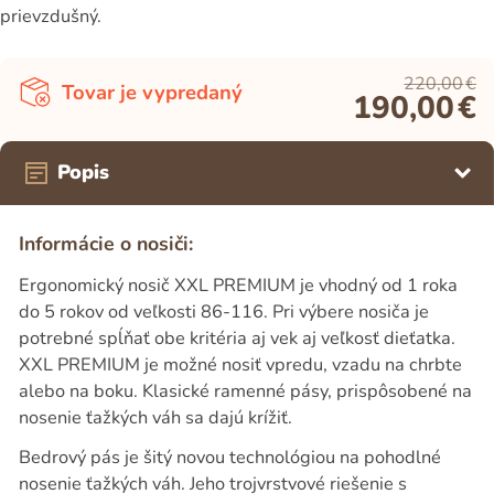
prievzdušný.
220,00
€
Tovar je vypredaný
190,00
€
Popis
Informácie o nosiči:
Ergonomický nosič XXL PREMIUM je vhodný od 1 roka
do 5 rokov od veľkosti 86-116. Pri výbere nosiča je
potrebné spĺňať obe kritéria aj vek aj veľkosť dieťatka.
XXL PREMIUM je možné nosiť vpredu, vzadu na chrbte
alebo na boku. Klasické ramenné pásy, prispôsobené na
nosenie ťažkých váh sa dajú krížiť.
Bedrový pás je šitý novou technológiou na pohodlné
nosenie ťažkých váh. Jeho trojvrstvové riešenie s