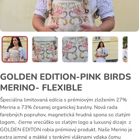
GOLDEN EDITION-PINK BIRDS
MERINO- FLEXIBLE
Špeciálna limitovaná edícia s prémiovým zložením 27%
Merina a 73% česanej organickej bavlny. Nová rada
farebných popruhov, magnetická hrudná spona so zlatým
logom, čierne vrecúško so zlatým logo a luxusný dizajn z
GOLDEN EDITON robia prémiový produkt. Naše Merino je
extra jemné a mäkké s tenkými vláknami vďaka čomu