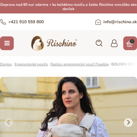
Doprava nad 80 eur zdarma + ku každému nosiču a šatke Rischino vrecúško ako
darček
+421 910 559 800
info@rischino.sk
0
Domov
/
Ergonomické nosiče
/
Rastúci ergonomický nosič Flexible
/
GOLDEN EDITI