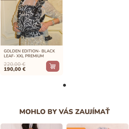
GOLDEN EDITION- BLACK
LEAF- XXL PREMIUM
220,00
€
Original
Current
190,00
€
price
price
was:
is:
220,00 €.
190,00 €.
MOHLO BY VÁS ZAUJÍMAŤ