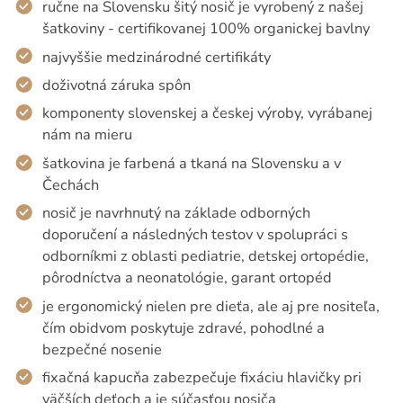
ručne na Slovensku šitý nosič je vyrobený z našej
šatkoviny - certifikovanej 100% organickej bavlny
najvyššie medzinárodné certifikáty
doživotná záruka spôn
komponenty slovenskej a českej výroby, vyrábanej
nám na mieru
šatkovina je farbená a tkaná na Slovensku a v
Čechách
nosič je navrhnutý na základe odborných
doporučení a následných testov v spolupráci s
odborníkmi z oblasti pediatrie, detskej ortopédie,
pôrodníctva a neonatológie, garant ortopéd
je ergonomický nielen pre dieťa, ale aj pre nositeľa,
čím obidvom poskytuje zdravé, pohodlné a
bezpečné nosenie
fixačná kapucňa zabezpečuje fixáciu hlavičky pri
väčších deťoch a je súčasťou nosiča