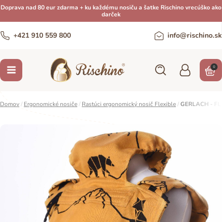
Doprava nad 80 eur zdarma + ku každému nosiču a šatke Rischino vrecúško ako
darček
+421 910 559 800
info@rischino.sk
0
Domov
/
Ergonomické nosiče
/
Rastúci ergonomický nosič Flexible
/
GERLACH - FL