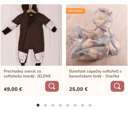
NOVINKA
Prechodný overal zo
Barefoot capačky softshell s
softshellu hnedý- JELENE
barančekom šedý - Ovečka
49,00
€
25,00
€