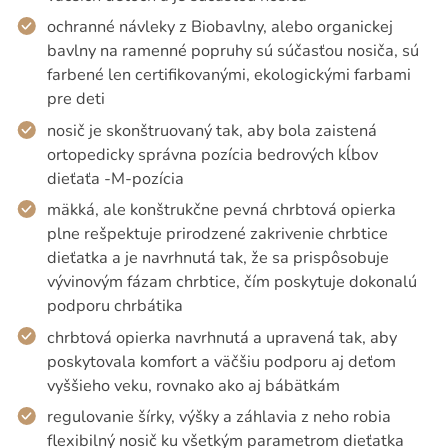
ochranné návleky z Biobavlny, alebo organickej
bavlny na ramenné popruhy sú súčasťou nosiča, sú
farbené len certifikovanými, ekologickými farbami
pre deti
nosič je skonštruovaný tak, aby bola zaistená
ortopedicky správna pozícia bedrových kĺbov
dieťaťa -M-pozícia
mäkká, ale konštrukčne pevná chrbtová opierka
plne rešpektuje prirodzené zakrivenie chrbtice
dieťatka a je navrhnutá tak, že sa prispôsobuje
vývinovým fázam chrbtice, čím poskytuje dokonalú
podporu chrbátika
chrbtová opierka navrhnutá a upravená tak, aby
poskytovala komfort a väčšiu podporu aj deťom
vyššieho veku, rovnako ako aj bábätkám
regulovanie šírky, výšky a záhlavia z neho robia
flexibilný nosič ku všetkým parametrom dieťatka