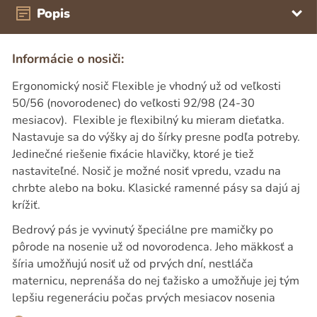
Popis
Informácie o nosiči:
Ergonomický nosič Flexible je vhodný už od veľkosti
50/56 (novorodenec) do veľkosti 92/98 (24-30
mesiacov). Flexible je flexibilný ku mieram dieťatka.
Nastavuje sa do výšky aj do šírky presne podľa potreby.
Jedinečné riešenie fixácie hlavičky, ktoré je tiež
nastaviteľné. Nosič je možné nosiť vpredu, vzadu na
chrbte alebo na boku. Klasické ramenné pásy sa dajú aj
krížiť.
Bedrový pás je vyvinutý špeciálne pre mamičky po
pôrode na nosenie už od novorodenca. Jeho mäkkosť a
šíria umožňujú nosiť už od prvých dní, nestláča
maternicu, neprenáša do nej ťažisko a umožňuje jej tým
lepšiu regeneráciu počas prvých mesiacov nosenia