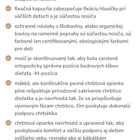
fixačná kapucňa zabezpečuje fixáciu hlavičky pri
väčších deťoch a je súčasťou nosiča
ochranné návleky z Biobavlny, alebo organickej
bavlny na ramenné popruhy sú súčasťou nosiča, sú
farbené len certifikovanými, ekologickými farbami
pre deti
nosič je skonštruovaný tak, aby bola zaistená
ortopedicky správna pozícia bedrových kĺbov
dieťaťa -M-pozícia
mäkká, ale konštrukčne pevná chrbtová opierka
plne rešpektuje prirodzené zakrivenie chrbtice
dieťatka a je navrhnutá tak, že sa prispôsobuje
vývinovým fázam chrbtice, čím poskytuje dokonalú
podporu chrbátika
chrbtová opierka navrhnutá a upravená tak, aby
poskytovala komfort a väčšiu podporu aj deťom
vyššieho veku, rovnako ako aj bábätkám