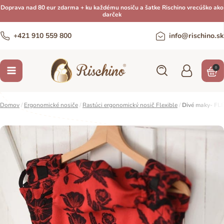
Doprava nad 80 eur zdarma + ku každému nosiču a šatke Rischino vrecúško ako
darček
+421 910 559 800
info@rischino.sk
0
Domov
/
Ergonomické nosiče
/
Rastúci ergonomický nosič Flexible
/
Divé maky- FLE