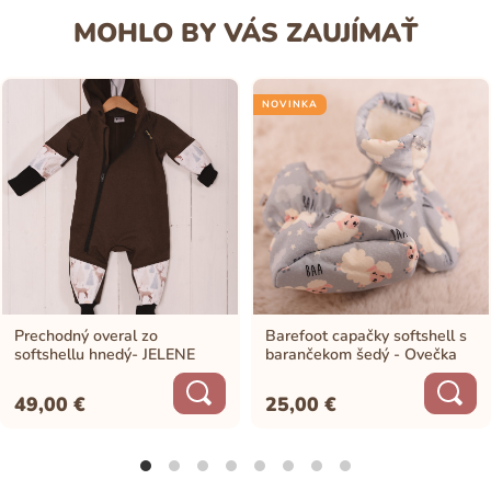
MOHLO BY VÁS ZAUJÍMAŤ
NOVINKA
Prechodný overal zo
Barefoot capačky softshell s
softshellu hnedý- JELENE
barančekom šedý - Ovečka
49,00
€
25,00
€