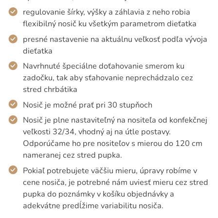
regulovanie šírky, výšky a záhlavia z neho robia
flexibilný nosič ku všetkým parametrom dieťatka
presné nastavenie na aktuálnu veľkosť podľa vývoja
dieťatka
Navrhnuté špeciálne doťahovanie smerom ku
zadočku, tak aby sťahovanie neprechádzalo cez
stred chrbátika
Nosič je možné prať pri 30 stupňoch
Nosič je plne nastaviteľný na nositeľa od konfekčnej
veľkosti 32/34, vhodný aj na útle postavy.
Odporúčame ho pre nositeľov s mierou do 120 cm
nameranej cez stred pupka.
Pokiaľ potrebujete väčšiu mieru, úpravy robíme v
cene nosiča, je potrebné nám uviesť mieru cez stred
pupka do poznámky v košíku objednávky a
adekvátne predĺžime variabilitu nosiča.