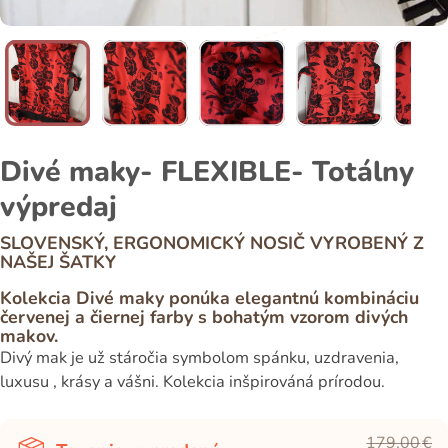
Divé maky- FLEXIBLE- Totálny
výpredaj
SLOVENSKÝ, ERGONOMICKÝ NOSIČ VYROBENÝ Z
NAŠEJ ŠATKY
Kolekcia Divé maky ponúka elegantnú kombináciu
červenej a čiernej farby s bohatým vzorom divých
makov.
Divý mak je už stáročia symbolom spánku, uzdravenia,
luxusu , krásy a vášni. Kolekcia inšpirováná prírodou.
179,00
€