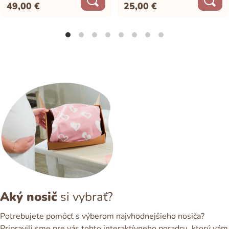
49,00
€
25,00
€
Aký nosič
si vybrať?
Potrebujete pomôcť s výberom najvhodnejšieho nosiča?
Pripravili sme pre vás tohto interaktívneho poradcu, ktorý vám