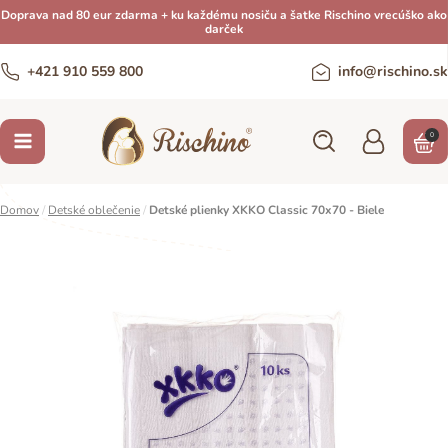
Doprava nad 80 eur zdarma + ku každému nosiču a šatke Rischino vrecúško ako
darček
+421 910 559 800
info@rischino.sk
0
Domov
/
Detské oblečenie
/
Detské plienky XKKO Classic 70x70 - Biele