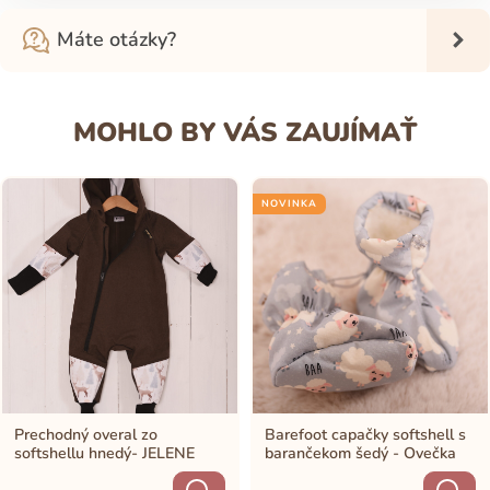
Máte otázky?
MOHLO BY VÁS ZAUJÍMAŤ
NOVINKA
Prechodný overal zo
Barefoot capačky softshell s
softshellu hnedý- JELENE
barančekom šedý - Ovečka