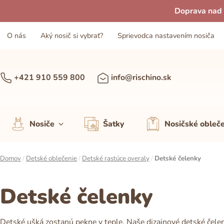
Doprava nad 
O nás
Aký nosič si vybrať?
Sprievodca nastavením nosiča
+421 910 559 800
info@rischino.sk
Nosiče
Šatky
Nosičské obleč
Domov
/
Detské oblečenie
/
Detské rastúce overaly
/
Detské čelenky
Detské čelenky
Detské ušká zostanú pekne v teple. Naše dizajnové detské čele