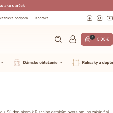
ko ako darček
kaznícka podpora
Kontakt
0
0,00
€
Dámske oblečenie
Ruksaky a dopl
čkou. Sú doplnkom k Rischino detským overalom, no zakúpiť si