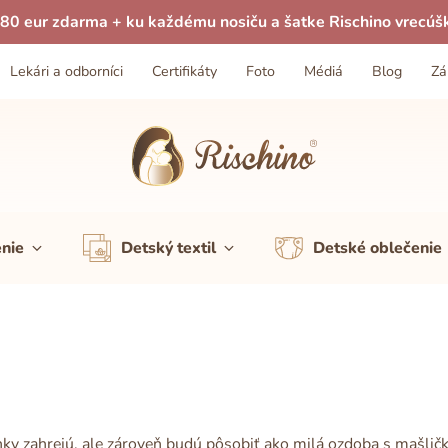
80 eur zdarma + ku každému nosiču a šatke Rischino vrecúš
Lekári a odborníci
Certifikáty
Foto
Médiá
Blog
Zá
enie
Detský textil
Detské oblečenie
nky zahrejú, ale zároveň budú pôsobiť ako milá ozdoba s mašli