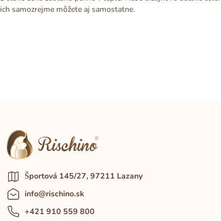
ich samozrejme môžete aj samostatne.
Športová 145/27, 97211 Lazany
info@rischino.sk
+421 910 559 800