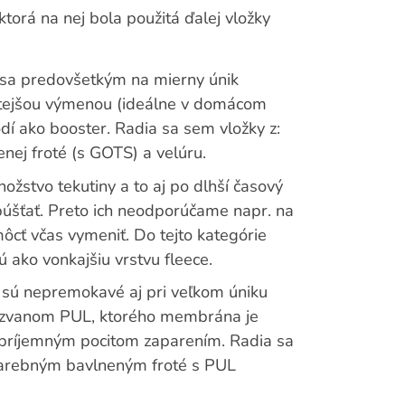
ktorá na nej bola použitá ďalej vložky
ú sa predovšetkým na mierny únik
častejšou výmenou (ideálne v domácom
odí ako booster. Radia sa sem vložky z:
ej froté (s GOTS) a velúru.
ožstvo tekutiny a to aj po dlhší časový
púšťať. Preto ich neodporúčame napr. na
ôcť včas vymeniť. Do tejto kategórie
jú ako vonkajšiu vrstvu fleece.
 sú nepremokavé aj pri veľkom úniku
li zvanom PUL, ktorého membrána je
epríjemným pocitom zaparením. Radia sa
arebným bavlneným froté s PUL