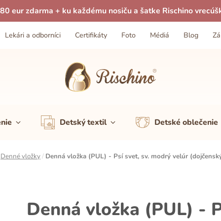
80 eur zdarma + ku každému nosiču a šatke Rischino vrecúš
Lekári a odborníci
Certifikáty
Foto
Médiá
Blog
Zá
enie
Detský textil
Detské oblečenie
/
Denné vložky
/
Denná vložka (PUL) - Psí svet, sv. modrý velúr (dojčensk
Denná vložka (PUL) - Ps