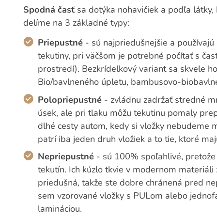
Spodná časť
sa dotýka nohavičiek a podľa látky, 
delíme na 3 základné typy:
Priepustné
- sú najpriedušnejšie a používaj
tekutiny, pri väčšom je potrebné počítať s 
prostredí). Bezkrídelkový variant sa skvele h
Bio/bavlneného úpletu, bambusovo-biobavlnen
Polopriepustné
- zvládnu zadržať stredné mn
úsek, ale pri tlaku môžu tekutinu pomaly pre
dlhé cesty autom, kedy si vložky nebudeme m
patrí iba jeden druh vložiek a to tie, ktoré ma
Nepriepustné
- sú 100% spoľahlivé, pretože
tekutín. Ich kúzlo tkvie v modernom materiá
priedušná, takže ste dobre chránená pred n
sem vzorované vložky s PULom alebo jednof
lamináciou.