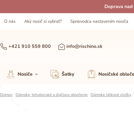
Doprava nad 
O nás
Aký nosič si vybrať?
Sprievodca nastavením nosiča
+421 910 559 800
info@rischino.sk
Nosiče
Šatky
Nosičské obleč
Domov
/
Dámske, tehotenské a dojčiace oblečenie
/
Dámske látkové vložky