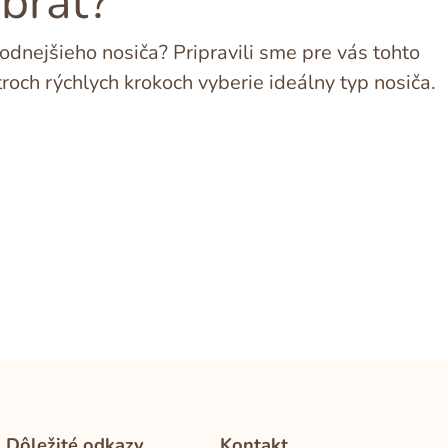
ybrať?
dnejšieho nosiča? Pripravili sme pre vás tohto
troch rýchlych krokoch vyberie ideálny typ nosiča.
Dôležité odkazy
Kontakt