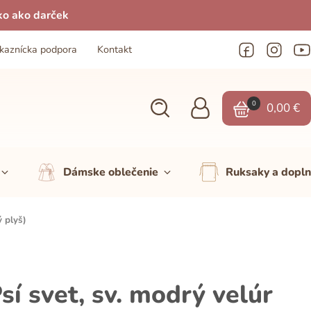
ko ako darček
kaznícka podpora
Kontakt
0
0,00
€
Dámske oblečenie
Ruksaky a dopl
ý plyš)
í svet, sv. modrý velúr