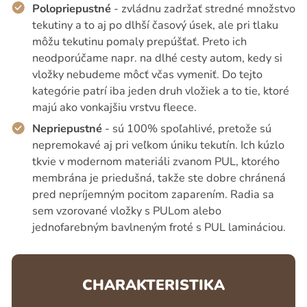
Polopriepustné
- zvládnu zadržať stredné množstvo
tekutiny a to aj po dlhší časový úsek, ale pri tlaku
môžu tekutinu pomaly prepúšťať. Preto ich
neodporúčame napr. na dlhé cesty autom, kedy si
vložky nebudeme môcť včas vymeniť. Do tejto
kategórie patrí iba jeden druh vložiek a to tie, ktoré
majú ako vonkajšiu vrstvu fleece.
Nepriepustné
- sú 100% spoľahlivé, pretože sú
nepremokavé aj pri veľkom úniku tekutín. Ich kúzlo
tkvie v modernom materiáli zvanom PUL, ktorého
membrána je priedušná, takže ste dobre chránená
pred nepríjemným pocitom zaparením. Radia sa
sem vzorované vložky s PULom alebo
jednofarebným bavlneným froté s PUL lamináciou.
CHARAKTERISTIKA