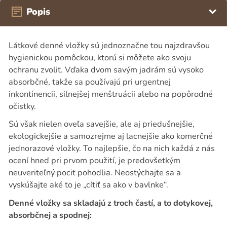
Popis
Látkové denné vložky sú jednoznačne tou najzdravšou
hygienickou pomôckou, ktorú si môžete ako svoju
ochranu zvoliť. Vďaka dvom savým jadrám sú vysoko
absorbčné, takže sa používajú pri urgentnej
inkontinencii, silnejšej menštruácii alebo na popôrodné
očistky.
Sú však nielen oveľa savejšie, ale aj priedušnejšie,
ekologickejšie a samozrejme aj lacnejšie ako komerčné
jednorazové vložky. To najlepšie, čo na nich každá z nás
ocení hneď pri prvom použití, je predovšetkým
neuveriteľný pocit pohodlia. Neostýchajte sa a
vyskúšajte aké to je „cítiť sa ako v bavlnke“.
Denné vložky sa skladajú z troch častí, a to dotykovej,
absorbčnej a spodnej: