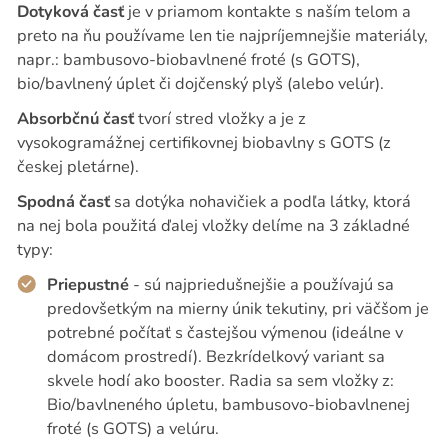
Dotyková časť
je v priamom kontakte s naším telom a
preto na ňu používame len tie najpríjemnejšie materiály,
napr.: bambusovo-biobavlnené froté (s GOTS),
bio/bavlnený úplet či dojčenský plyš (alebo velúr).
Absorbčnú časť
tvorí stred vložky a je z
vysokogramážnej certifikovnej biobavlny s GOTS (z
českej pletárne).
Spodná časť
sa dotýka nohavičiek a podľa látky, ktorá
na nej bola použitá ďalej vložky delíme na 3 základné
typy:
Priepustné
- sú najpriedušnejšie a používajú sa
predovšetkým na mierny únik tekutiny, pri väčšom je
potrebné počítať s častejšou výmenou (ideálne v
domácom prostredí). Bezkrídelkový variant sa
skvele hodí ako booster. Radia sa sem vložky z:
Bio/bavlneného úpletu, bambusovo-biobavlnenej
froté (s GOTS) a velúru.