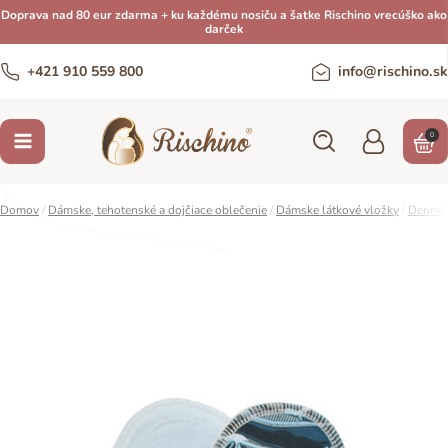
Doprava nad 80 eur zdarma + ku každému nosiču a šatke Rischino vrecúško ako
darček
+421 910 559 800
info@rischino.sk
0
Domov
/
Dámske, tehotenské a dojčiace oblečenie
/
Dámske látkové vložky
/
Denné 