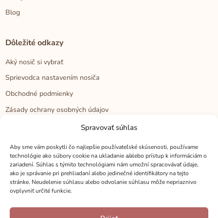
Blog
Dôležité odkazy
Aký nosič si vybrať
Sprievodca nastavením nosiča
Obchodné podmienky
Zásady ochrany osobných údajov
Reklamačný poriadok
Spravovať súhlas
Cookies
Aby sme vám poskytli čo najlepšie používateľské skúsenosti, používame
technológie ako súbory cookie na ukladanie a/alebo prístup k informáciám o
zariadení. Súhlas s týmito technológiami nám umožní spracovávať údaje,
Kontakt
ako je správanie pri prehliadaní alebo jedinečné identifikátory na tejto
stránke. Neudelenie súhlasu alebo odvolanie súhlasu môže nepriaznivo
Kontakt
ovplyvniť určité funkcie.
Zákaznícka podpora