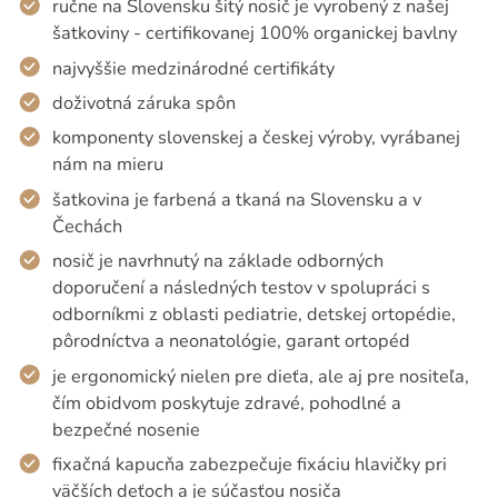
ručne na Slovensku šitý nosič je vyrobený z našej
šatkoviny - certifikovanej 100% organickej bavlny
najvyššie medzinárodné certifikáty
doživotná záruka spôn
komponenty slovenskej a českej výroby, vyrábanej
nám na mieru
šatkovina je farbená a tkaná na Slovensku a v
Čechách
nosič je navrhnutý na základe odborných
doporučení a následných testov v spolupráci s
odborníkmi z oblasti pediatrie, detskej ortopédie,
pôrodníctva a neonatológie, garant ortopéd
je ergonomický nielen pre dieťa, ale aj pre nositeľa,
čím obidvom poskytuje zdravé, pohodlné a
bezpečné nosenie
fixačná kapucňa zabezpečuje fixáciu hlavičky pri
väčších deťoch a je súčasťou nosiča