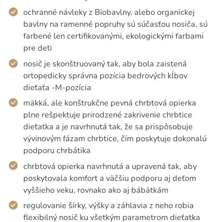
ochranné návleky z Biobavlny, alebo organickej
bavlny na ramenné popruhy sú súčasťou nosiča, sú
farbené len certifikovanými, ekologickými farbami
pre deti
nosič je skonštruovaný tak, aby bola zaistená
ortopedicky správna pozícia bedrových kĺbov
dieťaťa -M-pozícia
mäkká, ale konštrukčne pevná chrbtová opierka
plne rešpektuje prirodzené zakrivenie chrbtice
dieťatka a je navrhnutá tak, že sa prispôsobuje
vývinovým fázam chrbtice, čím poskytuje dokonalú
podporu chrbátika
chrbtová opierka navrhnutá a upravená tak, aby
poskytovala komfort a väčšiu podporu aj deťom
vyššieho veku, rovnako ako aj bábätkám
regulovanie šírky, výšky a záhlavia z neho robia
flexibilný nosič ku všetkým parametrom dieťatka