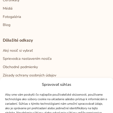
Certifikáty
Médiá
Fotogaléria
Blog
Dôležité odkazy
Aký nosič si vybrať
Sprievodca nastavením nosiča
Obchodné podmienky
Zásady ochrany osobných údajov
Reklamačný poriadok
Spravovať súhlas
Cookies
Aby sme vám poskytli čo najlepšie používateľské skúsenosti, používame
technológie ako súbory cookie na ukladanie a/alebo prístup k informáciám o
zariadení. Súhlas s týmito technológiami nám umožní spracovávať údaje,
Kontakt
ako je správanie pri prehliadaní alebo jedinečné identifikátory na tejto
stránke. Neudelenie súhlasu alebo odvolanie súhlasu môže nepriaznivo