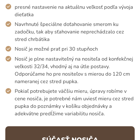
presné nastavenie na aktuálnu veľkosť podľa vývoja
dieťatka
Navrhnuté špeciálne doťahovanie smerom ku
zadočku, tak aby sťahovanie neprechádzalo cez
stred chrbátika
Nosič je možné prať pri 30 stupňoch
Nosič je plne nastaviteľný na nositeľa od konfekčnej
veľkosti 32/34, vhodný aj na útle postavy.
Odporúčame ho pre nositeľov s mierou do 120 cm
nameranej cez stred pupka.
Pokiaľ potrebujete väčšiu mieru, úpravy robíme v
cene nosiča, je potrebné nám uviesť mieru cez stred
pupka do poznámky v košíku objednávky a
adekvátne predĺžime variabilitu nosiča.
SÚČASŤ NOSIČA