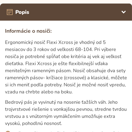
Popis
Informácie o nosiči:
Ergonomický nosič Flexi Xcross je vhodný od 5
mesiacov do 3 rokov od veľkosti 68-104. Pri výbere
nosiča je potrebné spĺňať obe kritéria aj vek aj veľkosť
dieťatka. Flexi Xcross je ešte flexibilnejší vďaka
meniteľným ramenným pásom. Nosič obsahuje dva sety
ramenných pásov- krížiace (crossové) a klasické, môžete
si ich meniť podľa potreby. Nosič je možné nosiť vpredu,
vzadu na chrbte alebo na boku.
Bedrový pás je vyvinutý na nosenie ťažších váh. Jeho
trojvrstvové riešenie s vonkajšou pevnou, stredne tvrdou
vrstvou a s vnútorným vymäkčením umožňuje extra
vysokú, pohodlnú nosnosť.