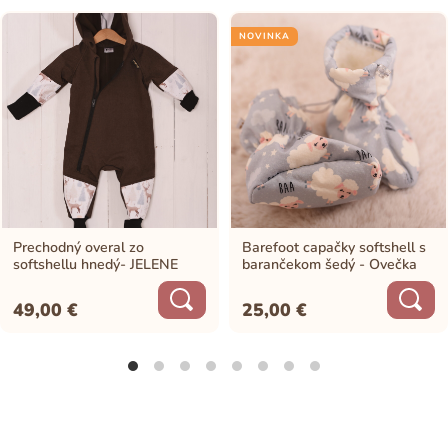
NOVINKA
Prechodný overal zo
Barefoot capačky softshell s
softshellu hnedý- JELENE
barančekom šedý - Ovečka
49,00
€
25,00
€