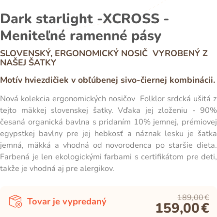
Dark starlight -XCROSS -
Meniteľné ramenné pásy
SLOVENSKÝ, ERGONOMICKÝ NOSIČ VYROBENÝ Z
NAŠEJ ŠATKY
Motív hviezdičiek v obľúbenej sivo-čiernej kombinácii.
Nová kolekcia ergonomických nosičov Folklor srdcká ušitá z
tejto mäkkej slovenskej šatky. Vďaka jej zloženiu - 90%
česaná organická bavlna s pridaním 10% jemnej, prémiovej
egypstkej bavlny pre jej hebkosť a náznak lesku je šatka
jemná, mäkká a vhodná od novorodenca po staršie dieťa.
Farbená je len ekologickými farbami s certifikátom pre deti,
takže je vhodná aj pre alergikov.
189,00
€
Tovar je vypredaný
159,00
€