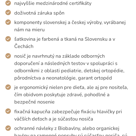
najvyššie medzinárodné certifikáty
doživotná záruka spôn
komponenty slovenskej a českej výroby, vyrábanej
nám na mieru
šatkovina je farbená a tkaná na Slovensku a v
Čechách
nosič je navrhnutý na základe odborných
doporučení a následných testov v spolupráci s
odborníkmi z oblasti pediatrie, detskej ortopédie,
pôrodníctva a neonatológie, garant ortopéd
je ergonomický nielen pre dieťa, ale aj pre nositeľa,
čím obidvom poskytuje zdravé, pohodlné a
bezpečné nosenie
fixačná kapucňa zabezpečuje fixáciu hlavičky pri
väčších deťoch a je súčasťou nosiča
ochranné návleky z Biobavlny, alebo organickej
bavlny na ramenné popruhy sú súčasťou nosiča, sú