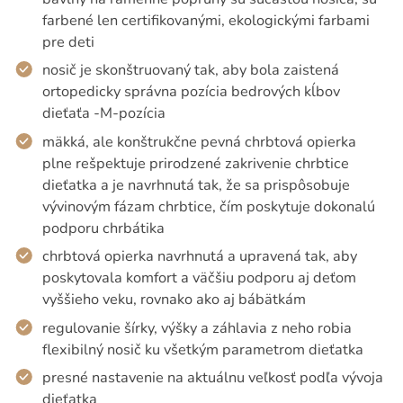
farbené len certifikovanými, ekologickými farbami
pre deti
nosič je skonštruovaný tak, aby bola zaistená
ortopedicky správna pozícia bedrových kĺbov
dieťaťa -M-pozícia
mäkká, ale konštrukčne pevná chrbtová opierka
plne rešpektuje prirodzené zakrivenie chrbtice
dieťatka a je navrhnutá tak, že sa prispôsobuje
vývinovým fázam chrbtice, čím poskytuje dokonalú
podporu chrbátika
chrbtová opierka navrhnutá a upravená tak, aby
poskytovala komfort a väčšiu podporu aj deťom
vyššieho veku, rovnako ako aj bábätkám
regulovanie šírky, výšky a záhlavia z neho robia
flexibilný nosič ku všetkým parametrom dieťatka
presné nastavenie na aktuálnu veľkosť podľa vývoja
dieťatka