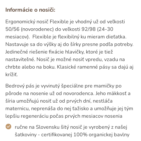
Informácie o nosiči:
Ergonomický nosič Flexible je vhodný už od veľkosti
50/56 (novorodenec) do veľkosti 92/98 (24-30
mesiacov). Flexible je flexibilný ku mieram dieťatka.
Nastavuje sa do výšky aj do šírky presne podľa potreby.
Jedinečné riešenie fixácie hlavičky, ktoré je tiež
nastaviteľné. Nosič je možné nosiť vpredu, vzadu na
chrbte alebo na boku. Klasické ramenné pásy sa dajú aj
krížiť.
Bedrový pás je vyvinutý špeciálne pre mamičky po
pôrode na nosenie už od novorodenca. Jeho mäkkosť a
šíria umožňujú nosiť už od prvých dní, nestláča
maternicu, neprenáša do nej ťažisko a umožňuje jej tým
lepšiu regeneráciu počas prvých mesiacov nosenia
ručne na Slovensku šitý nosič je vyrobený z našej
šatkoviny - certifikovanej 100% organickej bavlny