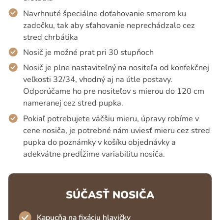
Navrhnuté špeciálne doťahovanie smerom ku
zadočku, tak aby sťahovanie neprechádzalo cez
stred chrbátika
Nosič je možné prať pri 30 stupňoch
Nosič je plne nastaviteľný na nositeľa od konfekčnej
veľkosti 32/34, vhodný aj na útle postavy.
Odporúčame ho pre nositeľov s mierou do 120 cm
nameranej cez stred pupka.
Pokiaľ potrebujete väčšiu mieru, úpravy robíme v
cene nosiča, je potrebné nám uviesť mieru cez stred
pupka do poznámky v košíku objednávky a
adekvátne predĺžime variabilitu nosiča.
SÚČASŤ NOSIČA
Kapucňa na fixáciu hlavičky