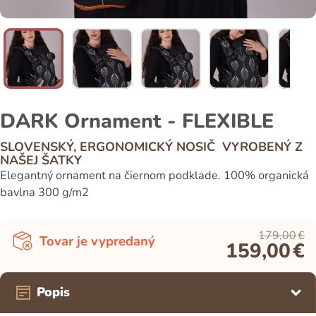
DARK Ornament - FLEXIBLE
SLOVENSKÝ, ERGONOMICKÝ NOSIČ VYROBENÝ Z
NAŠEJ ŠATKY
Elegantný ornament na čiernom podklade. 100% organická
bavlna 300 g/m2
179,00
€
Tovar je vypredaný
159,00
€
Popis