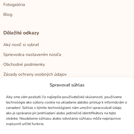
Fotogaléria
Blog
Dôležité odkazy
Aký nosič si vybrať
Sprievodca nastavením nosiča
Obchodné podmienky
Zásady ochrany osobných údajov
Reklamačný poriadok
Spravovať súhlas
Cookies
Aby sme vám poskytli čo najlepšie používateľské skúsenosti, používame
technológie ako súbory cookie na ukladanie a/alebo prístup k informáciám o
zariadení. Súhlas s týmito technológiami nám umožní spracovávať údaje,
Kontakt
ako je správanie pri prehliadaní alebo jedinečné identifikátory na tejto
stránke. Neudelenie súhlasu alebo odvolanie súhlasu môže nepriaznivo
Kontakt
ovplyvniť určité funkcie.