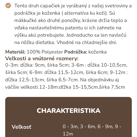
Tento druh capačiek je vyrábaný z našej svetroviny a
podrážka je koženka ( alternatíva ku koži). Sú
mäkkučké ako druhé ponožky, krásne držia teplo a
vďaka nastaviteľnému patentu si ich zahnete na
výšku akú potrebujete. Jednoducho sa len navlečú
na nôžku dieťatka. Vhodné na chladnejšie dni.
Materiál:
100% Polyester
Podrážka:
koženka
Veľkosti a vnútorné rozmery:
0-3m: dĺžka: 9cm, šírka 5cm; 3-6m : dĺžka 10-10,5cm,
šírka 5cm; 6-9m: dĺžka 11,5-12cm, šírka 6cm; 9-12m :
dĺžka 12,5-13cm, šírka 6,5-7cm. Na objednávku aj
väčšie veľkosti.12-18m:dľžka 15-15,5cm,šírka 7,5cm
CHARAKTERISTIKA
Veľkosť
0 - 3m, 3 - 6m, 6 - 9m, 9 -
12m