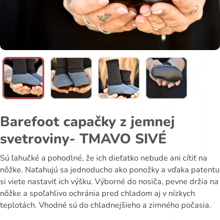
Barefoot capačky z jemnej
svetroviny- TMAVO SIVÉ
Sú ľahučké a pohodlné, že ich dieťatko nebude ani cítiť na
nôžke. Naťahujú sa jednoducho ako ponožky a vďaka patentu
si viete nastaviť ich výšku. Výborné do nosiča, pevne držia na
nôžke a spoľahlivo ochránia pred chladom aj v nízkych
teplotách. Vhodné sú do chladnejšieho a zimného počasia.