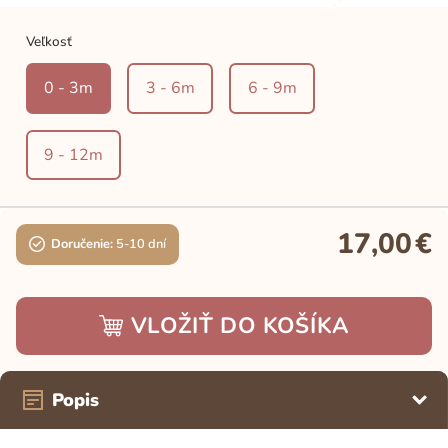
Veľkosť
0 - 3m
3 - 6m
6 - 9m
9 - 12m
17,00
€
Doručenie:
5-10 dní
VLOŽIŤ DO KOŠÍKA
Popis