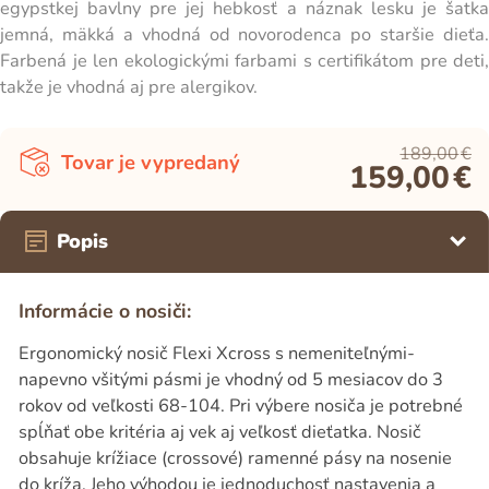
egypstkej bavlny pre jej hebkosť a náznak lesku je šatka
jemná, mäkká a vhodná od novorodenca po staršie dieťa.
Farbená je len ekologickými farbami s certifikátom pre deti,
takže je vhodná aj pre alergikov.
189,00
€
Tovar je vypredaný
159,00
€
Popis
Informácie o nosiči:
Ergonomický nosič Flexi Xcross s nemeniteľnými-
napevno všitými pásmi je vhodný od 5 mesiacov do 3
rokov od veľkosti 68-104. Pri výbere nosiča je potrebné
spĺňať obe kritéria aj vek aj veľkosť dieťatka. Nosič
obsahuje krížiace (crossové) ramenné pásy na nosenie
do kríža. Jeho výhodou je jednoduchosť nastavenia a