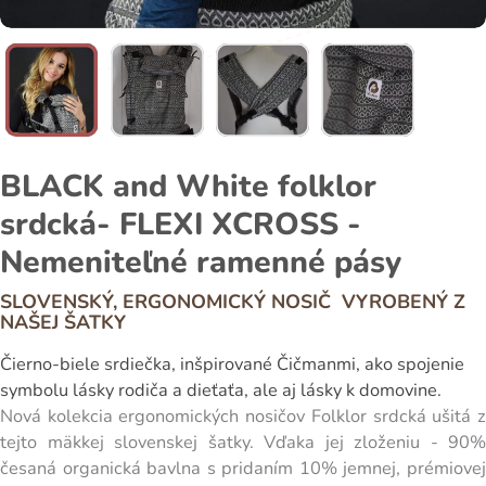
BLACK and White folklor
srdcká- FLEXI XCROSS -
Nemeniteľné ramenné pásy
SLOVENSKÝ, ERGONOMICKÝ NOSIČ VYROBENÝ Z
NAŠEJ ŠATKY
Čierno-biele srdiečka, inšpirované Čičmanmi, ako spojenie
symbolu lásky rodiča a dieťaťa, ale aj lásky k domovine.
Nová kolekcia ergonomických nosičov Folklor srdcká ušitá z
tejto mäkkej slovenskej šatky. Vďaka jej zloženiu - 90%
česaná organická bavlna s pridaním 10% jemnej, prémiovej