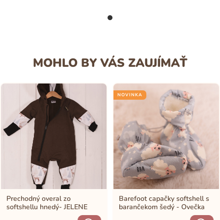
MOHLO BY VÁS ZAUJÍMAŤ
NOVINKA
Prechodný overal zo
Barefoot capačky softshell s
softshellu hnedý- JELENE
barančekom šedý - Ovečka