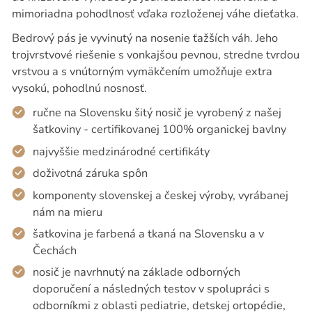
mimoriadna pohodlnosť vďaka rozloženej váhe dieťatka.
Bedrový pás je vyvinutý na nosenie ťažších váh. Jeho
trojvrstvové riešenie s vonkajšou pevnou, stredne tvrdou
vrstvou a s vnútorným vymäkčením umožňuje extra
vysokú, pohodlnú nosnosť.
ručne na Slovensku šitý nosič je vyrobený z našej
šatkoviny - certifikovanej 100% organickej bavlny
najvyššie medzinárodné certifikáty
doživotná záruka spôn
komponenty slovenskej a českej výroby, vyrábanej
nám na mieru
šatkovina je farbená a tkaná na Slovensku a v
Čechách
nosič je navrhnutý na základe odborných
doporučení a následných testov v spolupráci s
odborníkmi z oblasti pediatrie, detskej ortopédie,