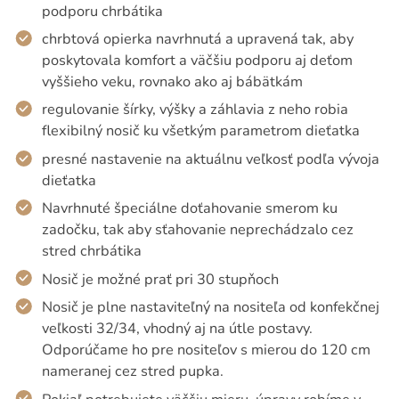
podporu chrbátika
chrbtová opierka navrhnutá a upravená tak, aby
poskytovala komfort a väčšiu podporu aj deťom
vyššieho veku, rovnako ako aj bábätkám
regulovanie šírky, výšky a záhlavia z neho robia
flexibilný nosič ku všetkým parametrom dieťatka
presné nastavenie na aktuálnu veľkosť podľa vývoja
dieťatka
Navrhnuté špeciálne doťahovanie smerom ku
zadočku, tak aby sťahovanie neprechádzalo cez
stred chrbátika
Nosič je možné prať pri 30 stupňoch
Nosič je plne nastaviteľný na nositeľa od konfekčnej
veľkosti 32/34, vhodný aj na útle postavy.
Odporúčame ho pre nositeľov s mierou do 120 cm
nameranej cez stred pupka.