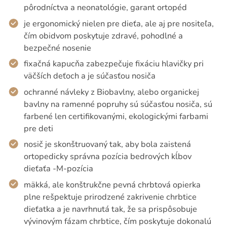
pôrodníctva a neonatológie, garant ortopéd
je ergonomický nielen pre dieťa, ale aj pre nositeľa,
čím obidvom poskytuje zdravé, pohodlné a
bezpečné nosenie
fixačná kapucňa zabezpečuje fixáciu hlavičky pri
väčších deťoch a je súčasťou nosiča
ochranné návleky z Biobavlny, alebo organickej
bavlny na ramenné popruhy sú súčasťou nosiča, sú
farbené len certifikovanými, ekologickými farbami
pre deti
nosič je skonštruovaný tak, aby bola zaistená
ortopedicky správna pozícia bedrových kĺbov
dieťaťa -M-pozícia
mäkká, ale konštrukčne pevná chrbtová opierka
plne rešpektuje prirodzené zakrivenie chrbtice
dieťatka a je navrhnutá tak, že sa prispôsobuje
vývinovým fázam chrbtice, čím poskytuje dokonalú