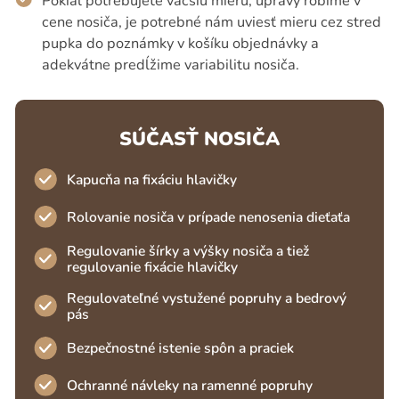
Pokiaľ potrebujete väčšiu mieru, úpravy robíme v
cene nosiča, je potrebné nám uviesť mieru cez stred
pupka do poznámky v košíku objednávky a
adekvátne predĺžime variabilitu nosiča.
SÚČASŤ NOSIČA
Kapucňa na fixáciu hlavičky
Rolovanie nosiča v prípade nenosenia dieťaťa
Regulovanie šírky a výšky nosiča a tiež
regulovanie fixácie hlavičky
Regulovateľné vystužené popruhy a bedrový
pás
Bezpečnostné istenie spôn a praciek
Ochranné návleky na ramenné popruhy