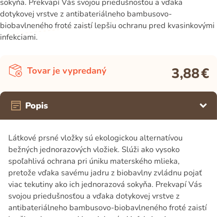
sokyňa. Prekvapí Vás svojou priedušnosťou a vďaka
dotykovej vrstve z antibateriálneho bambusovo-
biobavlneného froté zaistí lepšiu ochranu pred kvasinkovými
infekciami.
3,88
€
Tovar je vypredaný
Popis
Látkové prsné vložky sú ekologickou alternatívou
bežných jednorazových vložiek. Slúži ako vysoko
spoľahlivá ochrana pri úniku materského mlieka,
pretože vďaka savému jadru z biobavlny zvládnu pojať
viac tekutiny ako ich jednorazová sokyňa. Prekvapí Vás
svojou priedušnosťou a vďaka dotykovej vrstve z
antibateriálneho bambusovo-biobavlneného froté zaistí