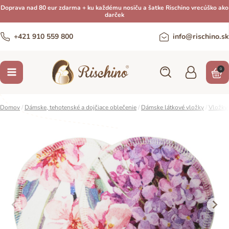
Doprava nad 80 eur zdarma + ku každému nosiču a šatke Rischino vrecúško ako
darček
+421 910 559 800
info@rischino.sk
0
Domov
/
Dámske, tehotenské a dojčiace oblečenie
/
Dámske látkové vložky
/
Vložky 