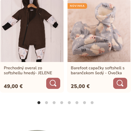
NOVINKA
Prechodný overal zo
Barefoot capačky softshell s
softshellu hnedý- JELENE
barančekom šedý - Ovečka
49,00
€
25,00
€