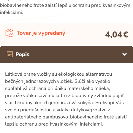
biobavlneného froté zaistí lepšiu ochranu pred kvasinkovými
infekciami.
4,04
€
Tovar je vypredaný
Popis
Látkové prsné vložky sú ekologickou alternatívou
bežných jednorazových vložiek. Slúži ako vysoko
spoľahlivá ochrana pri úniku materského mlieka,
pretože vďaka savému jadru z biobavlny zvládnu pojať
viac tekutiny ako ich jednorazová sokyňa. Prekvapí Vás
svojou priedušnosťou a vďaka dotykovej vrstve z
antibateriálneho bambusovo-biobavlneného froté zaistí
lepšiu ochranu pred kvasinkovými infekciami.