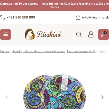
Doprava nad 80 eur zdarma + ku každému nosiču a šatke Rischino vrecúško ako
darček
+421 910 559 800
info@rischino.sk
0
Domov
/
Dámske, tehotenské a dojčiace oblečenie
/
Dámske látkové vložky
/
Vložky 