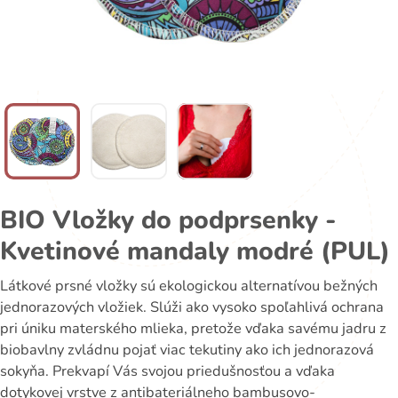
BIO Vložky do podprsenky -
Kvetinové mandaly modré (PUL)
Látkové prsné vložky sú ekologickou alternatívou bežných
jednorazových vložiek. Slúži ako vysoko spoľahlivá ochrana
pri úniku materského mlieka, pretože vďaka savému jadru z
biobavlny zvládnu pojať viac tekutiny ako ich jednorazová
sokyňa. Prekvapí Vás svojou priedušnosťou a vďaka
dotykovej vrstve z antibateriálneho bambusovo-