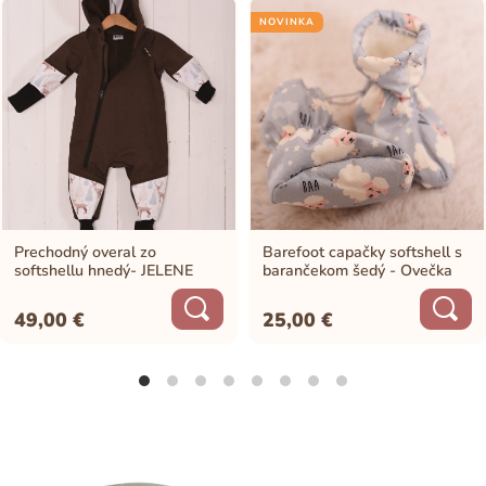
NOVINKA
Prechodný overal zo
Barefoot capačky softshell s
softshellu hnedý- JELENE
barančekom šedý - Ovečka
49,00
€
25,00
€