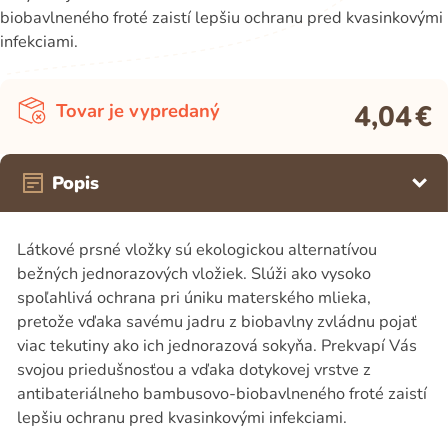
biobavlneného froté zaistí lepšiu ochranu pred kvasinkovými
infekciami.
4,04
€
Tovar je vypredaný
Popis
Látkové prsné vložky sú ekologickou alternatívou
bežných jednorazových vložiek. Slúži ako vysoko
spoľahlivá ochrana pri úniku materského mlieka,
pretože vďaka savému jadru z biobavlny zvládnu pojať
viac tekutiny ako ich jednorazová sokyňa. Prekvapí Vás
svojou priedušnosťou a vďaka dotykovej vrstve z
antibateriálneho bambusovo-biobavlneného froté zaistí
lepšiu ochranu pred kvasinkovými infekciami.