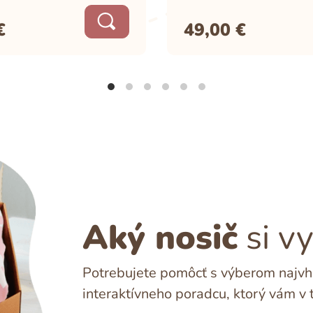
€
49,00
€
Aký nosič
si v
Potrebujete pomôcť s výberom najvho
interaktívneho poradcu, ktorý vám v 