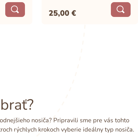
25,00
€
ybrať?
dnejšieho nosiča? Pripravili sme pre vás tohto
troch rýchlych krokoch vyberie ideálny typ nosiča.