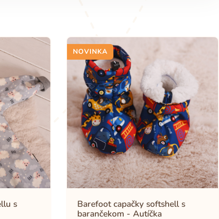
NOVINKA
llu s
Barefoot capačky softshell s
barančekom - Autíčka