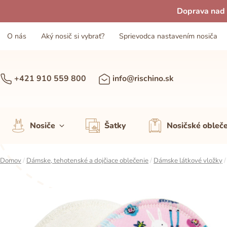
Doprava nad 
O nás
Aký nosič si vybrať?
Sprievodca nastavením nosiča
+421 910 559 800
info@rischino.sk
Nosiče
Šatky
Nosičské obleč
Domov
/
Dámske, tehotenské a dojčiace oblečenie
/
Dámske látkové vložky