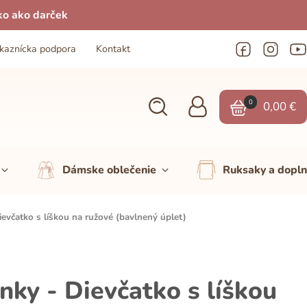
ko ako darček
kaznícka podpora
Kontakt
0
0,00
€
Dámske oblečenie
Ruksaky a dopl
evčatko s líškou na ružové (bavlnený úplet)
ky - Dievčatko s líškou