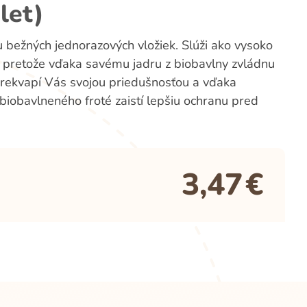
let)
u bežných jednorazových vložiek. Slúži ako vysoko
, pretože vďaka savému jadru z biobavlny zvládnu
 Prekvapí Vás svojou priedušnosťou a vďaka
iobavlneného froté zaistí lepšiu ochranu pred
3,47
€