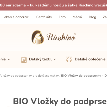
80 eur zdarma + ku každému nosiču a šatke Rischino vrecúš
Lekári a odborníci
Certifikáty
Foto
Médiá
Blog
Zá
enie
Detský textil
Detské oblečenie
/
Vložky do podprsenky pre dojčiace matky
/
BIO Vložky do podprsenky - Di
BIO Vložky do podprsen