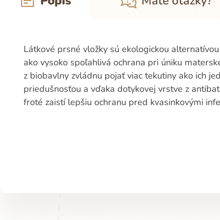
Popis
Máte otázky?
Látkové prsné vložky sú ekologickou alternatívou
ako vysoko spoľahlivá ochrana pri úniku maters
z biobavlny zvládnu pojať viac tekutiny ako ich 
priedušnosťou a vďaka dotykovej vrstve z antib
froté zaistí lepšiu ochranu pred kvasinkovými inf