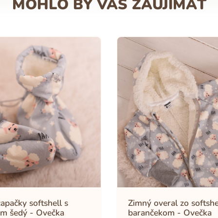
MOHLO BY VÁS ZAUJÍMAŤ
apačky softshell s
Zimný overal zo softshe
m šedý - Ovečka
barančekom - Ovečka