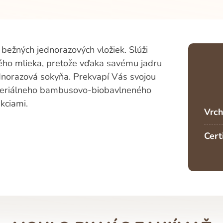
 bežných jednorazových vložiek. Slúži
kého mlieka, pretože vďaka savému jadru
jednorazová sokyňa. Prekvapí Vás svojou
ateriálneho bambusovo-biobavlneného
ekciami.
Vrch
Cert