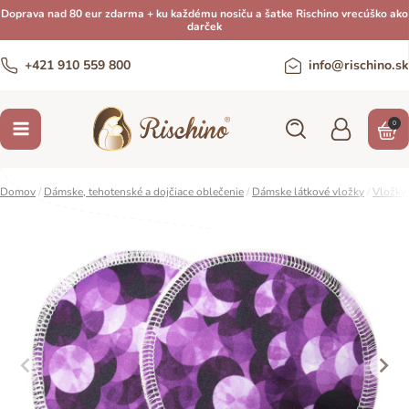
Doprava nad 80 eur zdarma + ku každému nosiču a šatke Rischino vrecúško ako
darček
+421 910 559 800
info@rischino.sk
0
Domov
/
Dámske, tehotenské a dojčiace oblečenie
/
Dámske látkové vložky
/
Vložky 