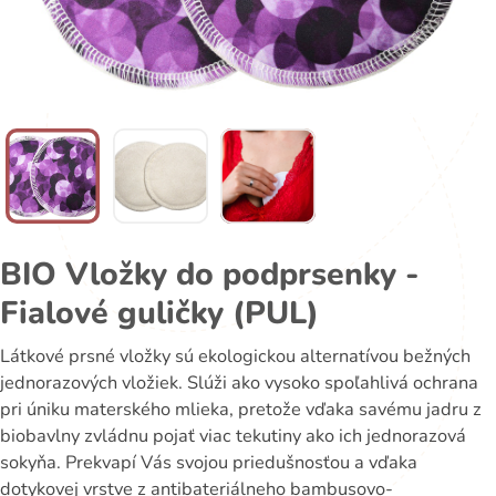
BIO Vložky do podprsenky -
Fialové guličky (PUL)
Látkové prsné vložky sú ekologickou alternatívou bežných
jednorazových vložiek. Slúži ako vysoko spoľahlivá ochrana
pri úniku materského mlieka, pretože vďaka savému jadru z
biobavlny zvládnu pojať viac tekutiny ako ich jednorazová
sokyňa. Prekvapí Vás svojou priedušnosťou a vďaka
dotykovej vrstve z antibateriálneho bambusovo-