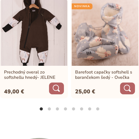
NOVINKA
Prechodný overal zo
Barefoot capačky softshell s
softshellu hnedý- JELENE
barančekom šedý - Ovečka
49,00
€
25,00
€