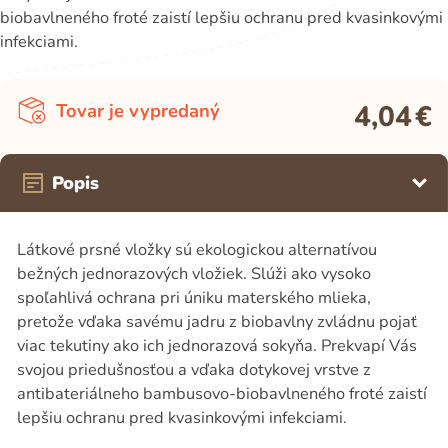
biobavlneného froté zaistí lepšiu ochranu pred kvasinkovými
infekciami.
4,04
€
Tovar je vypredaný
Popis
Látkové prsné vložky sú ekologickou alternatívou
bežných jednorazových vložiek. Slúži ako vysoko
spoľahlivá ochrana pri úniku materského mlieka,
pretože vďaka savému jadru z biobavlny zvládnu pojať
viac tekutiny ako ich jednorazová sokyňa. Prekvapí Vás
svojou priedušnosťou a vďaka dotykovej vrstve z
antibateriálneho bambusovo-biobavlneného froté zaistí
lepšiu ochranu pred kvasinkovými infekciami.