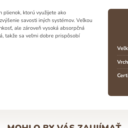
h plienok, ktorú využijete ako
zvýšenie savosti iných systémov. Veľkou
tenkosť, ale zároveň vysoká absorpčná
á, takže sa veľmi dobre prispôsobí
Veľk
Vrch
Cert