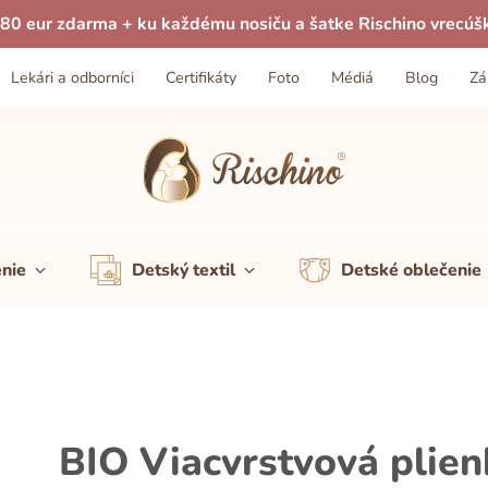
80 eur zdarma + ku každému nosiču a šatke Rischino vrecúš
Lekári a odborníci
Certifikáty
Foto
Médiá
Blog
Zá
enie
Detský textil
Detské oblečenie
BIO Viacvrstvová plien