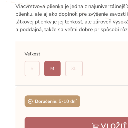
Viacvrstvová plienka je jedna z najuniverzálnejš
plienku, ale aj ako doplnok pre zvýšenie savosti
látkovej plienky je jej tenkosť, ale zároveň vyso
a poddajná, takže sa veľmi dobre prispôsobí rô
Veľkosť
S
M
XL
Doručenie:
5-10 dní
VLOŽIŤ