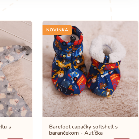
NOVINKA
llu s
Barefoot capačky softshell s
barančekom - Autíčka