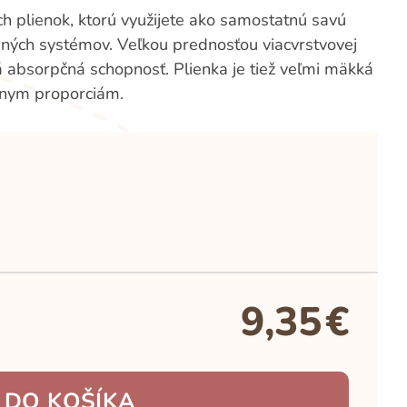
ích plienok, ktorú využijete ako samostatnú savú
 iných systémov. Veľkou prednosťou viacvrstvovej
ká absorpčná schopnosť. Plienka je tiež veľmi mäkká
znym proporciám.
9,35
€
 DO KOŠÍKA