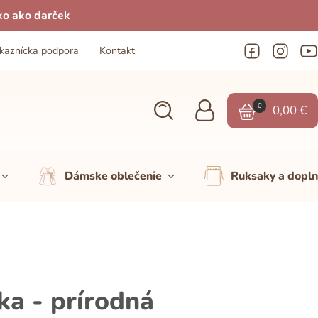
ko ako darček
kaznícka podpora
Kontakt
0
0,00
€
Dámske oblečenie
Ruksaky a dopl
ka - prírodná