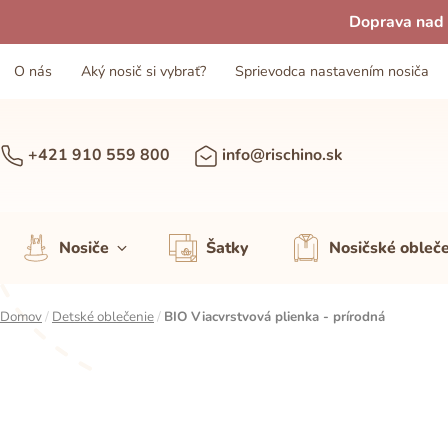
Doprava nad 
O nás
Aký nosič si vybrať?
Sprievodca nastavením nosiča
+421 910 559 800
info@rischino.sk
Nosiče
Šatky
Nosičské obleč
Domov
/
Detské oblečenie
/
BIO Viacvrstvová plienka - prírodná