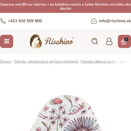
Doprava nad 80 eur zdarma + ku každému nosiču a šatke Rischino vrecúško ako
darček
+421 910 559 800
info@rischino.sk
0
Domov
/
Dámske, tehotenské a dojčiace oblečenie
/
Dámske látkové vložky
/
Slipové