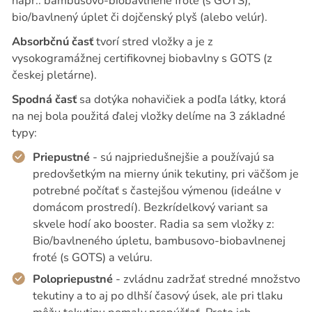
napr.: bambusovo-biobavlnené froté (s GOTS),
bio/bavlnený úplet či dojčenský plyš (alebo velúr).
Absorbčnú časť
tvorí stred vložky a je z
vysokogramážnej certifikovnej biobavlny s GOTS (z
českej pletárne).
Spodná časť
sa dotýka nohavičiek a podľa látky, ktorá
na nej bola použitá ďalej vložky delíme na 3 základné
typy:
Priepustné
- sú najpriedušnejšie a používajú sa
predovšetkým na mierny únik tekutiny, pri väčšom je
potrebné počítať s častejšou výmenou (ideálne v
domácom prostredí). Bezkrídelkový variant sa
skvele hodí ako booster. Radia sa sem vložky z:
Bio/bavlneného úpletu, bambusovo-biobavlnenej
froté (s GOTS) a velúru.
Polopriepustné
- zvládnu zadržať stredné množstvo
tekutiny a to aj po dlhší časový úsek, ale pri tlaku