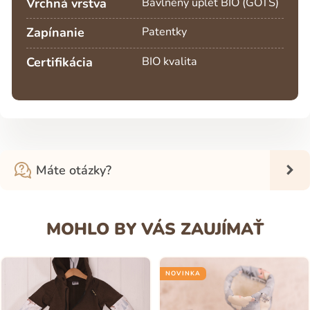
Vrchná vrstva
Bavlnený úplet BIO (GOTS)
Zapínanie
Patentky
Certifikácia
BIO kvalita
Máte otázky?
MOHLO BY VÁS ZAUJÍMAŤ
NOVINKA