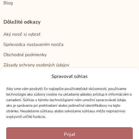
Blog
Dôležité odkazy
Aký nosič si vybrať
Sprievodca nastavením nosiča
Obchodné podmienky
Zásady ochrany osobných údajov
Reklamačný poriadok
Spravovať súhlas
Cookies
Aby sme vám poskytli čo najlepšie používateľské skúsenosti, používame
technológie ako súbory cookie na ukladanie a/alebo prístup k informáciám o
zariadení. Súhlas s týmito technológiami nám umožní spracovávať údaje,
Kontakt
ako je správanie pri prehliadaní alebo jedinečné identifikátory na tejto
stránke. Neudelenie súhlasu alebo odvolanie súhlasu môže nepriaznivo
Kontakt
ovplyvniť určité funkcie.
Zákaznícka podpora
Prijať
Veľkoobchod