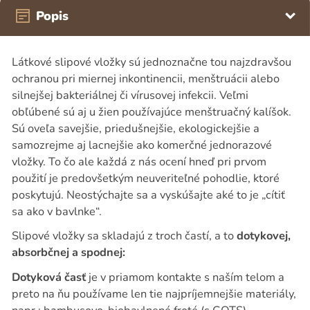
Popis
Látkové slipové vložky sú jednoznačne tou najzdravšou
ochranou pri miernej inkontinencii, menštruácii alebo
silnejšej bakteriálnej či vírusovej infekcii. Veľmi
obľúbené sú aj u žien používajúce menštruačný kalíšok.
Sú oveľa savejšie, priedušnejšie, ekologickejšie a
samozrejme aj lacnejšie ako komerčné jednorazové
vložky. To čo ale každá z nás ocení hneď pri prvom
použití je predovšetkým neuveriteľné pohodlie, ktoré
poskytujú. Neostýchajte sa a vyskúšajte aké to je „cítiť
sa ako v bavlnke“.
Slipové vložky sa skladajú z troch častí, a to
dotykovej,
absorbčnej a spodnej:
Dotyková časť
je v priamom kontakte s naším telom a
preto na ňu používame len tie najpríjemnejšie materiály,