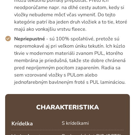
môžu tekutinu pomaly prepúšťať. Preto ich
neodporúčame napr. na dlhé cesty autom, kedy si
vložky nebudeme môcť včas vymeniť. Do tejto
kategórie patrí iba jeden druh vložiek a to tie, ktoré
majú ako vonkajšiu vrstvu fleece.
Nepriepustné
- sú 100% spoľahlivé, pretože sú
nepremokavé aj pri veľkom úniku tekutín. Ich kúzlo
tkvie v modernom materiáli zvanom PUL, ktorého
membrána je priedušná, takže ste dobre chránená
pred nepríjemným pocitom zaparením. Radia sa
sem vzorované vložky s PULom alebo
jednofarebným bavlneným froté s PUL lamináciou.
CHARAKTERISTIKA
Krídelka
S krídelkami