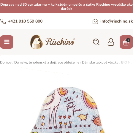
Doprava nad 80 eur zdarma + ku každému nosiču a šatke Rischino vrecúško ako
darček
+421 910 559 800
info@rischino.sk
0
Domov
/
Dámske, tehotenské a dojčiace oblečenie
/
Dámske látkové vložky
/
BIO Noč