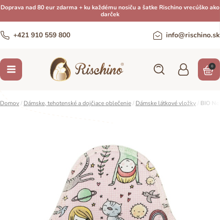
Doprava nad 80 eur zdarma + ku každému nosiču a šatke Rischino vrecúško ako
darček
+421 910 559 800
info@rischino.sk
0
Domov
/
Dámske, tehotenské a dojčiace oblečenie
/
Dámske látkové vložky
/
BIO Noč