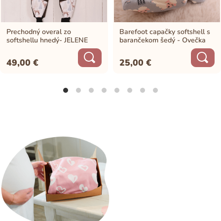
Prechodný overal zo
Barefoot capačky softshell s
softshellu hnedý- JELENE
barančekom šedý - Ovečka
49,00
€
25,00
€