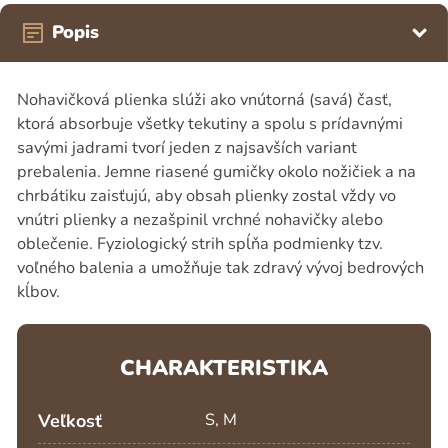
Popis
Nohavičková plienka slúži ako vnútorná (savá) časť,
ktorá absorbuje všetky tekutiny a spolu s prídavnými
savými jadrami tvorí jeden z najsavších variant
prebalenia. Jemne riasené gumičky okolo nožičiek a na
chrbátiku zaisťujú, aby obsah plienky zostal vždy vo
vnútri plienky a nezašpinil vrchné nohavičky alebo
oblečenie. Fyziologický strih spĺňa podmienky tzv.
voľného balenia a umožňuje tak zdravý vývoj bedrových
kĺbov.
CHARAKTERISTIKA
Veľkosť
S, M