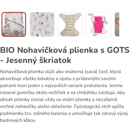
BIO Nohavičková plienka s GOTS
- Jesenný škriatok
Nohavičková plienka slúži ako vnútorná (savá) časť, ktorá
absorbuje všetky tekutiny a spolu s prídavnými savými
jadrami tvorí jeden z najsavších variant prebalenia. Jemne
riasené gumičky okolo nožičiek a na chrbátiku zaisťujú, aby
obsah plienky zostal vždy vo vnútri plienky a nezašpinil
vrchné nohavičky alebo oblečenie. Fyziologický strih spĺňa
podmienky tzv. voľného balenia a umožňuje tak zdravý vývoj
bedrových kĺbov.