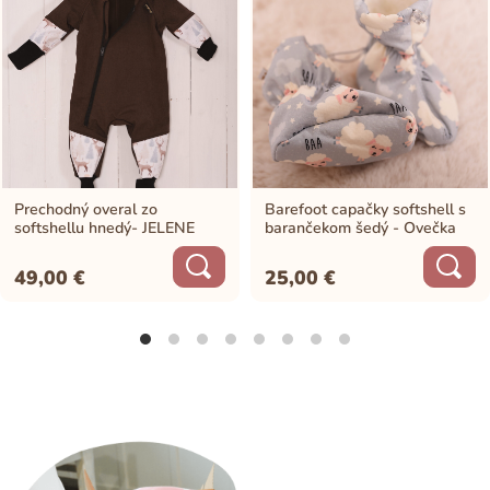
Prechodný overal zo
Barefoot capačky softshell s
softshellu hnedý- JELENE
barančekom šedý - Ovečka
49,00
€
25,00
€