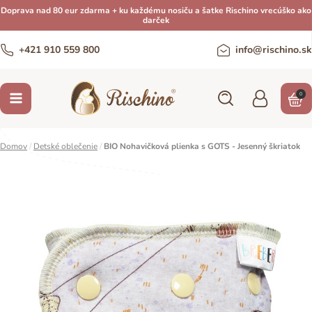
Doprava nad 80 eur zdarma + ku každému nosiču a šatke Rischino vrecúško ako
darček
+421 910 559 800
info@rischino.sk
0
Domov
/
Detské oblečenie
/
BIO Nohavičková plienka s GOTS - Jesenný škriatok