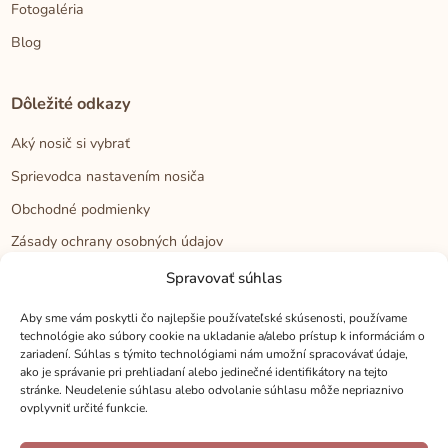
Fotogaléria
Blog
Dôležité odkazy
Aký nosič si vybrať
Sprievodca nastavením nosiča
Obchodné podmienky
Zásady ochrany osobných údajov
Reklamačný poriadok
Spravovať súhlas
Cookies
Aby sme vám poskytli čo najlepšie používateľské skúsenosti, používame
technológie ako súbory cookie na ukladanie a/alebo prístup k informáciám o
zariadení. Súhlas s týmito technológiami nám umožní spracovávať údaje,
Kontakt
ako je správanie pri prehliadaní alebo jedinečné identifikátory na tejto
stránke. Neudelenie súhlasu alebo odvolanie súhlasu môže nepriaznivo
Kontakt
ovplyvniť určité funkcie.
Zákaznícka podpora