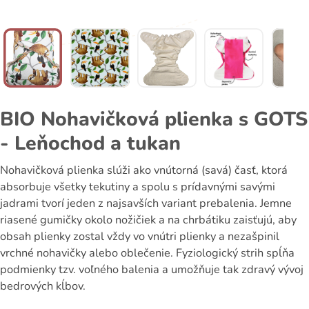
BIO Nohavičková plienka s GOTS
- Leňochod a tukan
Nohavičková plienka slúži ako vnútorná (savá) časť, ktorá
absorbuje všetky tekutiny a spolu s prídavnými savými
jadrami tvorí jeden z najsavších variant prebalenia. Jemne
riasené gumičky okolo nožičiek a na chrbátiku zaisťujú, aby
obsah plienky zostal vždy vo vnútri plienky a nezašpinil
vrchné nohavičky alebo oblečenie. Fyziologický strih spĺňa
podmienky tzv. voľného balenia a umožňuje tak zdravý vývoj
bedrových kĺbov.