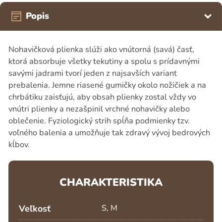
Popis
Nohavičková plienka slúži ako vnútorná (savá) časť,
ktorá absorbuje všetky tekutiny a spolu s prídavnými
savými jadrami tvorí jeden z najsavších variant
prebalenia. Jemne riasené gumičky okolo nožičiek a na
chrbátiku zaisťujú, aby obsah plienky zostal vždy vo
vnútri plienky a nezašpinil vrchné nohavičky alebo
oblečenie. Fyziologický strih spĺňa podmienky tzv.
voľného balenia a umožňuje tak zdravý vývoj bedrových
kĺbov.
CHARAKTERISTIKA
Veľkosť
S, M