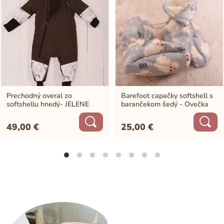
Prechodný overal zo
Barefoot capačky softshell s
softshellu hnedý- JELENE
barančekom šedý - Ovečka
49,00
€
25,00
€