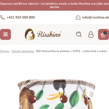
Doprava nad 80 eur zdarma + ku každému nosiču a šatke Rischino vrecúško ako
darček
+421 910 559 800
info@rischino.sk
0
Domov
/
Detské oblečenie
/
BIO Nohavičková plienka s GOTS - Leňochod a tukan