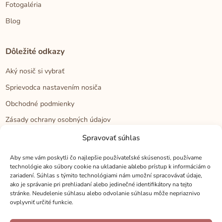
Fotogaléria
Blog
Dôležité odkazy
Aký nosič si vybrať
Sprievodca nastavením nosiča
Obchodné podmienky
Zásady ochrany osobných údajov
Reklamačný poriadok
Spravovať súhlas
Cookies
Aby sme vám poskytli čo najlepšie používateľské skúsenosti, používame
technológie ako súbory cookie na ukladanie a/alebo prístup k informáciám o
zariadení. Súhlas s týmito technológiami nám umožní spracovávať údaje,
Kontakt
ako je správanie pri prehliadaní alebo jedinečné identifikátory na tejto
stránke. Neudelenie súhlasu alebo odvolanie súhlasu môže nepriaznivo
Kontakt
ovplyvniť určité funkcie.
Zákaznícka podpora