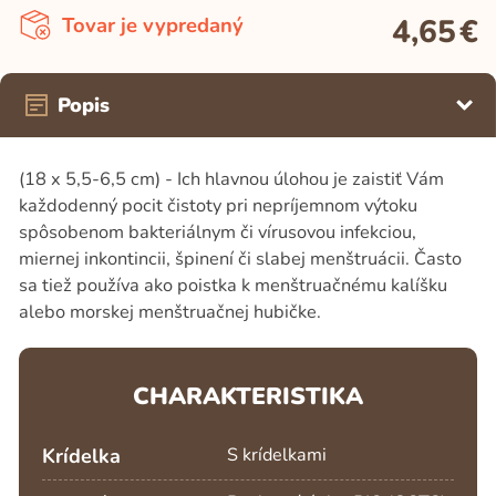
4,65
€
Tovar je vypredaný
Popis
(18 x 5,5-6,5 cm) - Ich hlavnou úlohou je zaistiť Vám
každodenný pocit čistoty pri nepríjemnom výtoku
spôsobenom bakteriálnym či vírusovou infekciou,
miernej inkontincii, špinení či slabej menštruácii. Často
sa tiež používa ako poistka k menštruačnému kalíšku
alebo morskej menštruačnej hubičke.
CHARAKTERISTIKA
Krídelka
S krídelkami