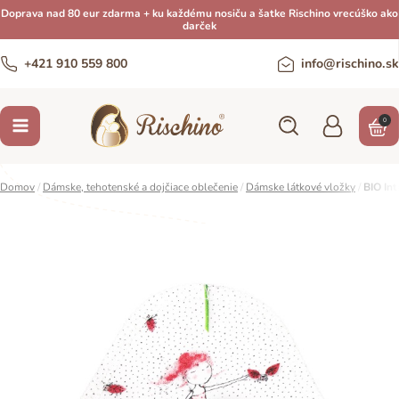
Doprava nad 80 eur zdarma + ku každému nosiču a šatke Rischino vrecúško ako
darček
+421 910 559 800
info@rischino.sk
0
Domov
/
Dámske, tehotenské a dojčiace oblečenie
/
Dámske látkové vložky
/
BIO Int