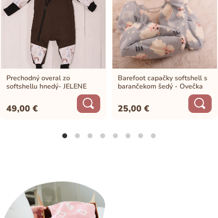
Prechodný overal zo
Barefoot capačky softshell s
softshellu hnedý- JELENE
barančekom šedý - Ovečka
49,00
€
25,00
€