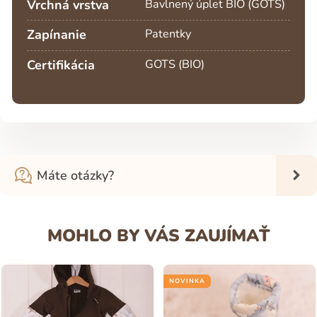
Vrchná vrstva
Bavlnený úplet BIO (GOTS)
Zapínanie
Patentky
Certifikácia
GOTS (BIO)
Máte otázky?
MOHLO BY VÁS ZAUJÍMAŤ
NOVINKA