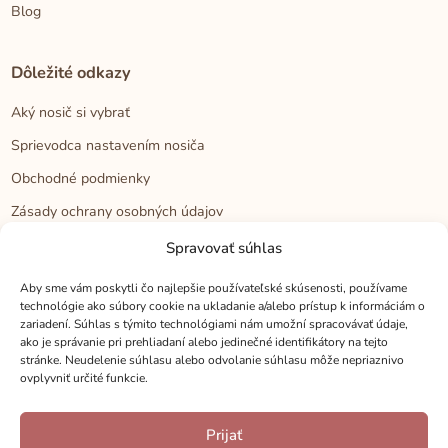
Blog
Dôležité odkazy
Aký nosič si vybrať
Sprievodca nastavením nosiča
Obchodné podmienky
Zásady ochrany osobných údajov
Reklamačný poriadok
Spravovať súhlas
Cookies
Aby sme vám poskytli čo najlepšie používateľské skúsenosti, používame
technológie ako súbory cookie na ukladanie a/alebo prístup k informáciám o
zariadení. Súhlas s týmito technológiami nám umožní spracovávať údaje,
Kontakt
ako je správanie pri prehliadaní alebo jedinečné identifikátory na tejto
stránke. Neudelenie súhlasu alebo odvolanie súhlasu môže nepriaznivo
Kontakt
ovplyvniť určité funkcie.
Zákaznícka podpora
Prijať
Veľkoobchod