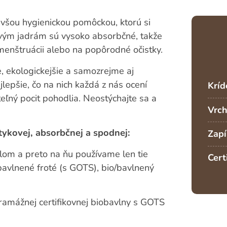
všou hygienickou pomôckou, ktorú si
vým jadrám sú vysoko absorbčné, takže
j menštruácii alebo na popôrodné očistky.
ie, ekologickejšie a samozrejme aj
lepšie, čo na nich každá z nás ocení
Kríd
eľný pocit pohodlia. Neostýchajte sa a
Vrch
otykovej, absorbčnej a spodnej:
Zapí
lom a preto na ňu používame len tie
Cert
bavlnené froté (s GOTS), bio/bavlnený
gramážnej certifikovnej biobavlny s GOTS