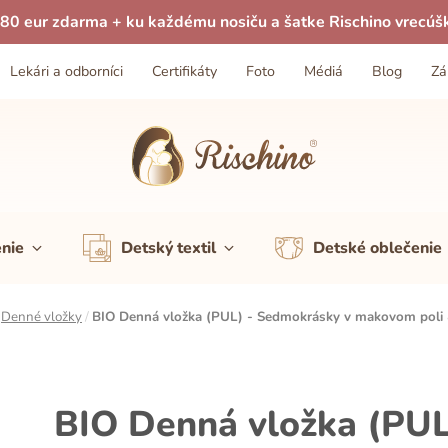
80 eur zdarma + ku každému nosiču a šatke Rischino vrecúš
Lekári a odborníci
Certifikáty
Foto
Médiá
Blog
Zá
enie
Detský textil
Detské oblečenie
/
Denné vložky
/
BIO Denná vložka (PUL) - Sedmokrásky v makovom poli 
BIO Denná vložka (PUL