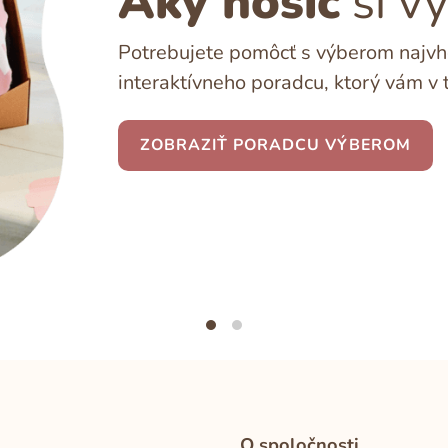
Aký nosič
si v
Potrebujete pomôcť s výberom najvho
interaktívneho poradcu, ktorý vám v 
ZOBRAZIŤ PORADCU VÝBEROM
O spoločnosti