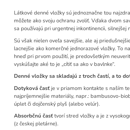
Látkové denné vložky sú jednoznačne tou najzdra
môžete ako svoju ochranu zvoliť. Vďaka dvom sa
sa používajú pri urgentnej inkontinencii, silnejše
Sú však nielen oveľa savejšie, ale aj priedušnejš
lacnejšie ako komerčné jednorazové vložky. To naj
hneď pri prvom použití, je predovšetkým neuverit
vyskúšajte aké to je „cítiť sa ako v bavlnke“.
Denné vložky sa skladajú z troch častí, a to d
Dotyková časť
je v priamom kontakte s naším te
najpríjemnejšie materiály, napr.: bambusovo-bio
úplet či dojčenský plyš (alebo velúr).
Absorbčnú časť
tvorí stred vložky a je z vysoko
(z českej pletárne).