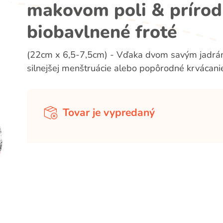
makovom poli & príro
biobavlnené froté
(22cm x 6,5-7,5cm) - Vďaka dvom savým jadrám 
silnejšej menštruácie alebo popôrodné krvácani
Tovar je vypredaný