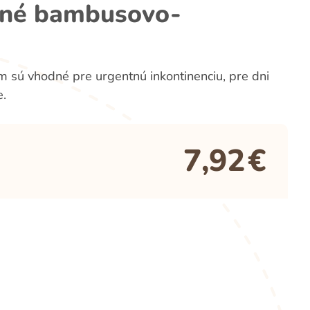
dné bambusovo-
sú vhodné pre urgentnú inkontinenciu, pre dni
e.
7,92
€