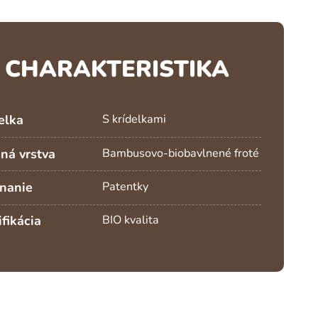
CHARAKTERISTIKA
elka
S krídelkami
ná vrstva
Bambusovo-biobavlnené froté
nanie
Patentky
ifikácia
BIO kvalita