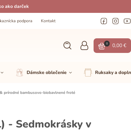
ko ako darček
kaznícka podpora
Kontakt
0
0,00
€
Dámske oblečenie
Ruksaky a dopl
& prírodné bambusovo-biobavlnené froté
) - Sedmokrásky v