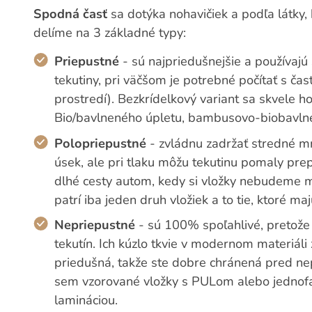
Spodná časť
sa dotýka nohavičiek a podľa látky, 
delíme na 3 základné typy:
Priepustné
- sú najpriedušnejšie a používaj
tekutiny, pri väčšom je potrebné počítať s 
prostredí). Bezkrídelkový variant sa skvele h
Bio/bavlneného úpletu, bambusovo-biobavlnen
Polopriepustné
- zvládnu zadržať stredné mn
úsek, ale pri tlaku môžu tekutinu pomaly pre
dlhé cesty autom, kedy si vložky nebudeme m
patrí iba jeden druh vložiek a to tie, ktoré ma
Nepriepustné
- sú 100% spoľahlivé, pretože
tekutín. Ich kúzlo tkvie v modernom materiá
priedušná, takže ste dobre chránená pred n
sem vzorované vložky s PULom alebo jednof
lamináciou.