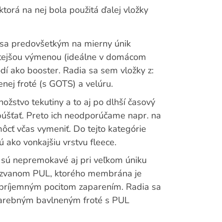
ktorá na nej bola použitá ďalej vložky
ú sa predovšetkým na mierny únik
častejšou výmenou (ideálne v domácom
odí ako booster. Radia sa sem vložky z:
ej froté (s GOTS) a velúru.
ožstvo tekutiny a to aj po dlhší časový
púšťať. Preto ich neodporúčame napr. na
ôcť včas vymeniť. Do tejto kategórie
jú ako vonkajšiu vrstvu fleece.
 sú nepremokavé aj pri veľkom úniku
li zvanom PUL, ktorého membrána je
epríjemným pocitom zaparením. Radia sa
arebným bavlneným froté s PUL