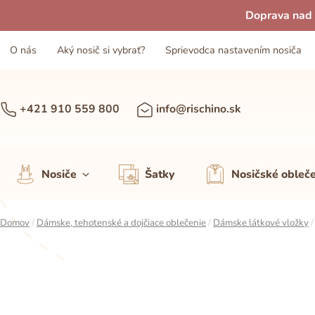
Doprava nad 
O nás
Aký nosič si vybrať?
Sprievodca nastavením nosiča
+421 910 559 800
info@rischino.sk
Nosiče
Šatky
Nosičské obleč
Domov
/
Dámske, tehotenské a dojčiace oblečenie
/
Dámske látkové vložky