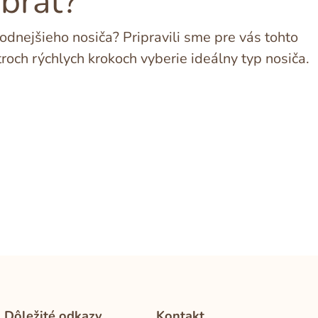
ybrať?
dnejšieho nosiča? Pripravili sme pre vás tohto
troch rýchlych krokoch vyberie ideálny typ nosiča.
Dôležité odkazy
Kontakt