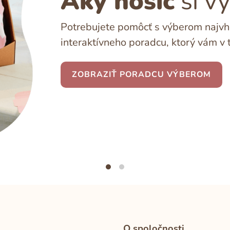
Aký nosič
si v
Potrebujete pomôcť s výberom najvho
interaktívneho poradcu, ktorý vám v 
ZOBRAZIŤ PORADCU VÝBEROM
O spoločnosti