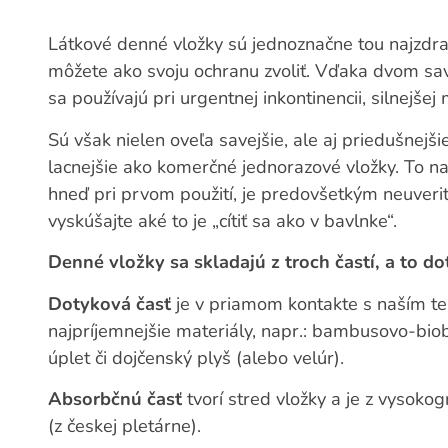
Látkové denné vložky sú jednoznačne tou najzdra
môžete ako svoju ochranu zvoliť. Vďaka dvom sa
sa používajú pri urgentnej inkontinencii, silnejše
Sú však nielen oveľa savejšie, ale aj priedušnejš
lacnejšie ako komerčné jednorazové vložky. To naj
hneď pri prvom použití, je predovšetkým neuverit
vyskúšajte aké to je „cítiť sa ako v bavlnke“.
Denné vložky sa skladajú z troch častí, a to d
Dotyková časť
je v priamom kontakte s naším te
najpríjemnejšie materiály, napr.: bambusovo-bio
úplet či dojčenský plyš (alebo velúr).
Absorbčnú časť
tvorí stred vložky a je z vysoko
(z českej pletárne).