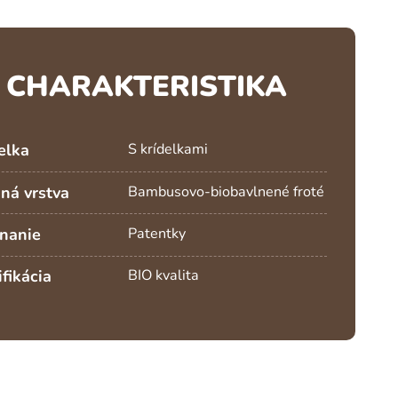
CHARAKTERISTIKA
elka
S krídelkami
ná vrstva
Bambusovo-biobavlnené froté
nanie
Patentky
ifikácia
BIO kvalita