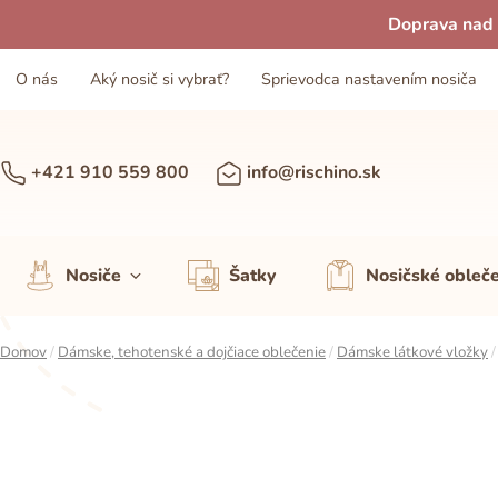
Doprava nad 
O nás
Aký nosič si vybrať?
Sprievodca nastavením nosiča
+421 910 559 800
info@rischino.sk
Nosiče
Šatky
Nosičské obleč
Domov
/
Dámske, tehotenské a dojčiace oblečenie
/
Dámske látkové vložky