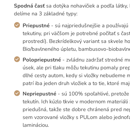
Spodná časť
sa dotýka nohavičiek a podľa látky, 
delíme na 3 základné typy:
Priepustné
- sú najpriedušnejšie a používaj
tekutiny, pri väčšom je potrebné počítať s 
prostredí). Bezkrídelkový variant sa skvele h
Bio/bavlneného úpletu, bambusovo-biobavlnen
Polopriepustné
- zvládnu zadržať stredné mn
úsek, ale pri tlaku môžu tekutinu pomaly pre
dlhé cesty autom, kedy si vložky nebudeme m
patrí iba jeden druh vložiek a to tie, ktoré ma
Nepriepustné
- sú 100% spoľahlivé, pretože
tekutín. Ich kúzlo tkvie v modernom materiá
priedušná, takže ste dobre chránená pred n
sem vzorované vložky s PULom alebo jednof
lamináciou.