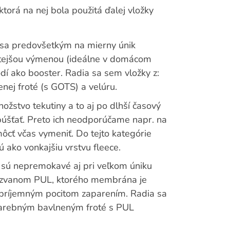
ktorá na nej bola použitá ďalej vložky
ú sa predovšetkým na mierny únik
častejšou výmenou (ideálne v domácom
odí ako booster. Radia sa sem vložky z:
ej froté (s GOTS) a velúru.
ožstvo tekutiny a to aj po dlhší časový
púšťať. Preto ich neodporúčame napr. na
ôcť včas vymeniť. Do tejto kategórie
jú ako vonkajšiu vrstvu fleece.
 sú nepremokavé aj pri veľkom úniku
li zvanom PUL, ktorého membrána je
epríjemným pocitom zaparením. Radia sa
arebným bavlneným froté s PUL