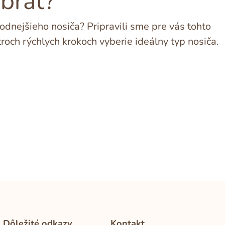
ybrať?
dnejšieho nosiča? Pripravili sme pre vás tohto
troch rýchlych krokoch vyberie ideálny typ nosiča.
Dôležité odkazy
Kontakt