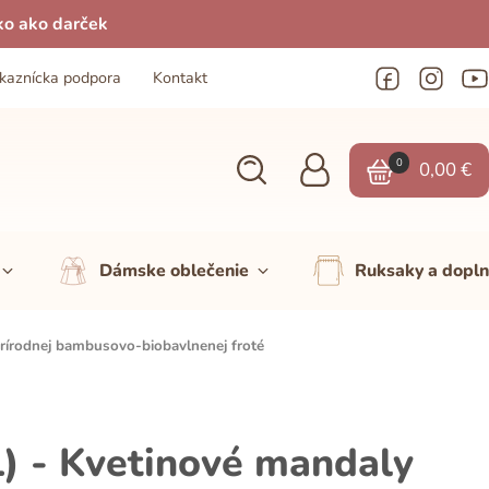
ko ako darček
kaznícka podpora
Kontakt
0
0,00
€
Dámske oblečenie
Ruksaky a dopl
rírodnej bambusovo-biobavlnenej froté
) - Kvetinové mandaly