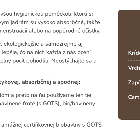
všou hygienickou pomôckou, ktorú si
vým jadrám sú vysoko absorbčné, takže
j menštruácii alebo na popôrodné očistky.
ie, ekologickejšie a samozrejme aj
lepšie, čo na nich každá z nás ocení
Kríd
eľný pocit pohodlia. Neostýchajte sa a
Vrch
otykovej, absorbčnej a spodnej:
Zapí
lom a preto na ňu používame len tie
Cert
bavlnené froté (s GOTS), bio/bavlnený
gramážnej certifikovnej biobavlny s GOTS