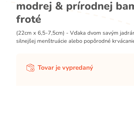
modrej & prírodnej ba
froté
(22cm x 6,5-7,5cm) - Vďaka dvom savým jadrám 
silnejšej menštruácie alebo popôrodné krvácani
Tovar je vypredaný