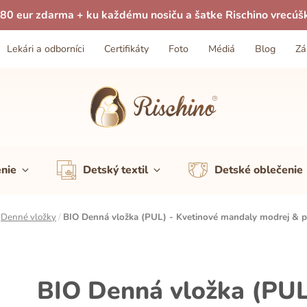
80 eur zdarma + ku každému nosiču a šatke Rischino vrecúš
Lekári a odborníci
Certifikáty
Foto
Médiá
Blog
Zá
enie
Detský textil
Detské oblečenie
/
Denné vložky
/
BIO Denná vložka (PUL) - Kvetinové mandaly modrej & p
BIO Denná vložka (PUL