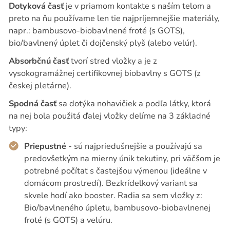
Dotyková časť
je v priamom kontakte s naším telom a
preto na ňu používame len tie najpríjemnejšie materiály,
napr.: bambusovo-biobavlnené froté (s GOTS),
bio/bavlnený úplet či dojčenský plyš (alebo velúr).
Absorbčnú časť
tvorí stred vložky a je z
vysokogramážnej certifikovnej biobavlny s GOTS (z
českej pletárne).
Spodná časť
sa dotýka nohavičiek a podľa látky, ktorá
na nej bola použitá ďalej vložky delíme na 3 základné
typy:
Priepustné
- sú najpriedušnejšie a používajú sa
predovšetkým na mierny únik tekutiny, pri väčšom je
potrebné počítať s častejšou výmenou (ideálne v
domácom prostredí). Bezkrídelkový variant sa
skvele hodí ako booster. Radia sa sem vložky z:
Bio/bavlneného úpletu, bambusovo-biobavlnenej
froté (s GOTS) a velúru.