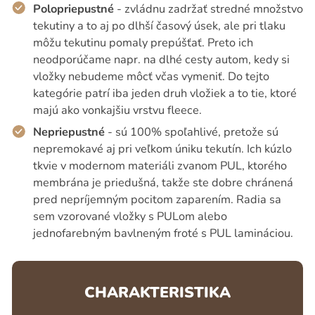
Polopriepustné
- zvládnu zadržať stredné množstvo
tekutiny a to aj po dlhší časový úsek, ale pri tlaku
môžu tekutinu pomaly prepúšťať. Preto ich
neodporúčame napr. na dlhé cesty autom, kedy si
vložky nebudeme môcť včas vymeniť. Do tejto
kategórie patrí iba jeden druh vložiek a to tie, ktoré
majú ako vonkajšiu vrstvu fleece.
Nepriepustné
- sú 100% spoľahlivé, pretože sú
nepremokavé aj pri veľkom úniku tekutín. Ich kúzlo
tkvie v modernom materiáli zvanom PUL, ktorého
membrána je priedušná, takže ste dobre chránená
pred nepríjemným pocitom zaparením. Radia sa
sem vzorované vložky s PULom alebo
jednofarebným bavlneným froté s PUL lamináciou.
CHARAKTERISTIKA