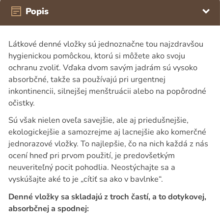
Popis
Látkové denné vložky sú jednoznačne tou najzdravšou
hygienickou pomôckou, ktorú si môžete ako svoju
ochranu zvoliť. Vďaka dvom savým jadrám sú vysoko
absorbčné, takže sa používajú pri urgentnej
inkontinencii, silnejšej menštruácii alebo na popôrodné
očistky.
Sú však nielen oveľa savejšie, ale aj priedušnejšie,
ekologickejšie a samozrejme aj lacnejšie ako komerčné
jednorazové vložky. To najlepšie, čo na nich každá z nás
ocení hneď pri prvom použití, je predovšetkým
neuveriteľný pocit pohodlia. Neostýchajte sa a
vyskúšajte aké to je „cítiť sa ako v bavlnke“.
Denné vložky sa skladajú z troch častí, a to dotykovej,
absorbčnej a spodnej: