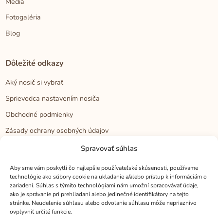
Médiá
Fotogaléria
Blog
Dôležité odkazy
Aký nosič si vybrať
Sprievodca nastavením nosiča
Obchodné podmienky
Zásady ochrany osobných údajov
Reklamačný poriadok
Spravovať súhlas
Cookies
Aby sme vám poskytli čo najlepšie používateľské skúsenosti, používame
technológie ako súbory cookie na ukladanie a/alebo prístup k informáciám o
zariadení. Súhlas s týmito technológiami nám umožní spracovávať údaje,
Kontakt
ako je správanie pri prehliadaní alebo jedinečné identifikátory na tejto
stránke. Neudelenie súhlasu alebo odvolanie súhlasu môže nepriaznivo
Kontakt
ovplyvniť určité funkcie.