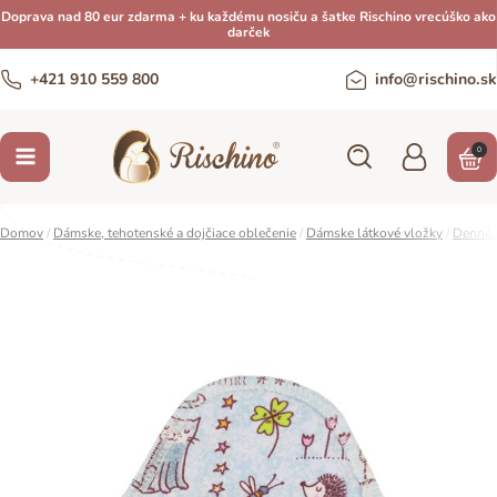
Doprava nad 80 eur zdarma + ku každému nosiču a šatke Rischino vrecúško ako
darček
+421 910 559 800
info@rischino.sk
0
Domov
/
Dámske, tehotenské a dojčiace oblečenie
/
Dámske látkové vložky
/
Denné 