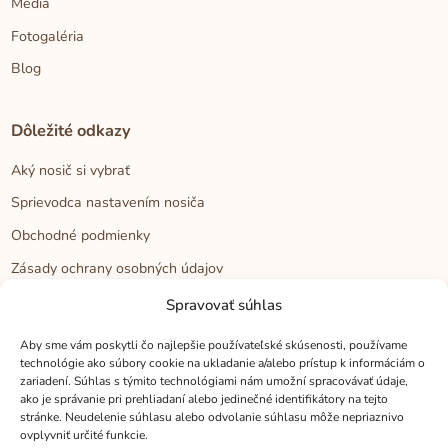
Médiá
Fotogaléria
Blog
Dôležité odkazy
Aký nosič si vybrať
Sprievodca nastavením nosiča
Obchodné podmienky
Zásady ochrany osobných údajov
Reklamačný poriadok
Spravovať súhlas
Cookies
Aby sme vám poskytli čo najlepšie používateľské skúsenosti, používame
technológie ako súbory cookie na ukladanie a/alebo prístup k informáciám o
zariadení. Súhlas s týmito technológiami nám umožní spracovávať údaje,
Kontakt
ako je správanie pri prehliadaní alebo jedinečné identifikátory na tejto
stránke. Neudelenie súhlasu alebo odvolanie súhlasu môže nepriaznivo
Kontakt
ovplyvniť určité funkcie.