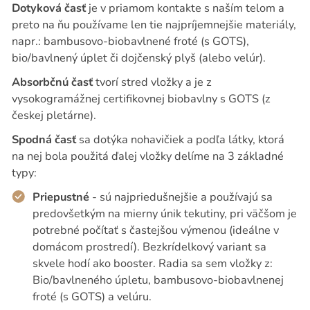
Dotyková časť
je v priamom kontakte s naším telom a
preto na ňu používame len tie najpríjemnejšie materiály,
napr.: bambusovo-biobavlnené froté (s GOTS),
bio/bavlnený úplet či dojčenský plyš (alebo velúr).
Absorbčnú časť
tvorí stred vložky a je z
vysokogramážnej certifikovnej biobavlny s GOTS (z
českej pletárne).
Spodná časť
sa dotýka nohavičiek a podľa látky, ktorá
na nej bola použitá ďalej vložky delíme na 3 základné
typy:
Priepustné
- sú najpriedušnejšie a používajú sa
predovšetkým na mierny únik tekutiny, pri väčšom je
potrebné počítať s častejšou výmenou (ideálne v
domácom prostredí). Bezkrídelkový variant sa
skvele hodí ako booster. Radia sa sem vložky z:
Bio/bavlneného úpletu, bambusovo-biobavlnenej
froté (s GOTS) a velúru.