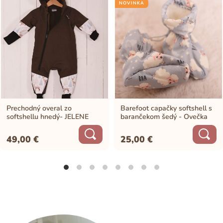
NOVINKA
Prechodný overal zo
Barefoot capačky softshell s
softshellu hnedý- JELENE
barančekom šedý - Ovečka
49,00
€
25,00
€