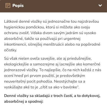
Popis
Látkové denné vložky sú jednoznačne tou najzdravšou
hygienickou pomôckou, ktorú si môžete ako svoju
ochranu zvoliť. Vďaka dvom savým jadrám sú vysoko
absorbčné, takže sa používajú pri urgentnej
inkontinencii, silnejšej menštruácii alebo na popôrodné
očistky.
Sú však nielen oveľa savejšie, ale aj priedušnejšie,
ekologickejšie a samozrejme aj lacnejšie ako komerčné
jednorazové vložky. To najlepšie, čo na nich každá z nás
ocení hneď pri prvom použití, je predovšetkým
neuveriteľný pocit pohodlia. Neostýchajte sa a
vyskúšajte aké to je „cítiť sa ako v bavlnke“.
Denné vložky sa skladajú z troch častí, a to dotykovej,
absorbčnej a spodnej: