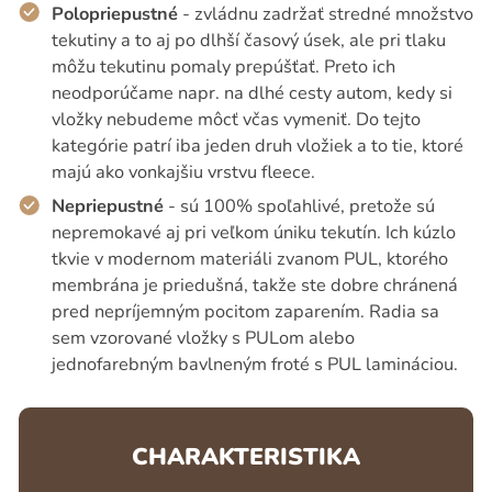
Polopriepustné
- zvládnu zadržať stredné množstvo
tekutiny a to aj po dlhší časový úsek, ale pri tlaku
môžu tekutinu pomaly prepúšťať. Preto ich
neodporúčame napr. na dlhé cesty autom, kedy si
vložky nebudeme môcť včas vymeniť. Do tejto
kategórie patrí iba jeden druh vložiek a to tie, ktoré
majú ako vonkajšiu vrstvu fleece.
Nepriepustné
- sú 100% spoľahlivé, pretože sú
nepremokavé aj pri veľkom úniku tekutín. Ich kúzlo
tkvie v modernom materiáli zvanom PUL, ktorého
membrána je priedušná, takže ste dobre chránená
pred nepríjemným pocitom zaparením. Radia sa
sem vzorované vložky s PULom alebo
jednofarebným bavlneným froté s PUL lamináciou.
CHARAKTERISTIKA