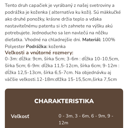
Tento druh capačiek je vyrábaný z našej svetroviny a
podrážka je koženka ( alternatíva ku koži). Sú mäkkučké
ako druhé ponožky, krásne držia teplo a vďaka
nastaviteľnému patentu si ich zahnete na výšku akú
potrebujete. Jednoducho sa len navlečú na nôžku
dieťatka. Vhodné na chladnejšie dni.
Materiál:
100%
Polyester
Podrážka:
koženka
Veľkosti a vnútorné rozmery:
0-3m: dĺžka: 9cm, šírka 5cm; 3-6m : dĺžka 10-10,5cm,
šírka 5cm; 6-9m: dĺžka 11,5-12cm, šírka 6cm; 9-12m :
dĺžka 12,5-13cm, šírka 6,5-7cm. Na objednávku aj
väčšie veľkosti.12-18m:dľžka 15-15,5cm,širka 7,5cm
CHARAKTERISTIKA
Veľkosť
0 - 3m, 3 - 6m, 6 - 9m, 9 -
12m