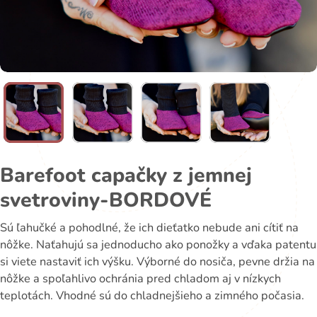
Barefoot capačky z jemnej
svetroviny-BORDOVÉ
Sú ľahučké a pohodlné, že ich dieťatko nebude ani cítiť na
nôžke. Naťahujú sa jednoducho ako ponožky a vďaka patentu
si viete nastaviť ich výšku. Výborné do nosiča, pevne držia na
nôžke a spoľahlivo ochránia pred chladom aj v nízkych
teplotách. Vhodné sú do chladnejšieho a zimného počasia.