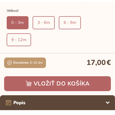
Veľkosť
0 - 3m
3 - 6m
6 - 9m
9 - 12m
17,00
€
Doručenie:
5-10 dní
VLOŽIŤ DO KOŠÍKA
Popis