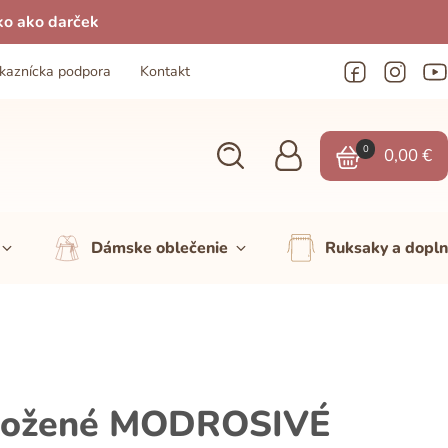
ko ako darček
kaznícka podpora
Kontakt
0
0,00
€
Dámske oblečenie
Ruksaky a dopl
okožené MODROSIVÉ