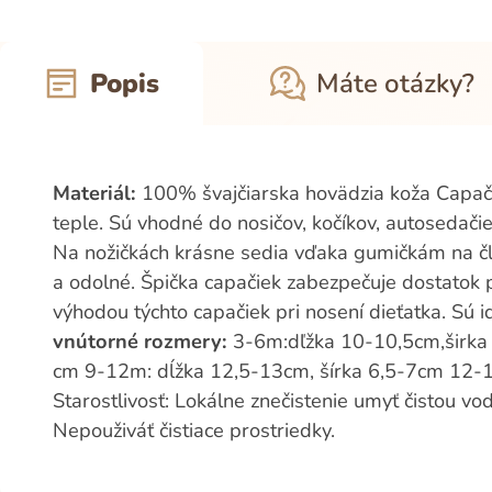
Popis
Máte otázky?
Materiál:
100% švajčiarska hovädzia koža Capačk
teple. Sú vhodné do nosičov, kočíkov, autosedači
Na nožičkách krásne sedia vďaka gumičkám na čl
a odolné. Špička capačiek zabezpečuje dostatok p
výhodou týchto capačiek pri nosení dieťatka. Sú 
vnútorné rozmery:
3-6m:dľžka 10-10,5cm,širka 
cm 9-12m: dĺžka 12,5-13cm, šírka 6,5-7cm 12-1
Starostlivosť: Lokálne znečistenie umyť čistou v
Nepouživáť čistiace prostriedky.