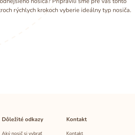
dnejšieho nosiča? Pripravili sme pre vás tohto
troch rýchlych krokoch vyberie ideálny typ nosiča.
Dôležité odkazy
Kontakt
Aký nosič si vybrať
Kontakt