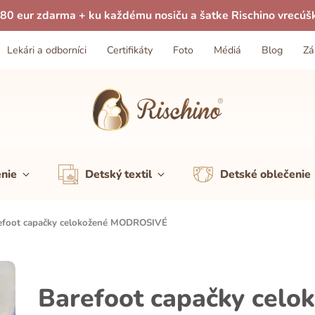
80 eur zdarma + ku každému nosiču a šatke Rischino vrecúš
Lekári a odborníci
Certifikáty
Foto
Médiá
Blog
Zá
enie
Detský textil
Detské oblečenie
efoot capačky celokožené MODROSIVÉ
Barefoot capačky cel