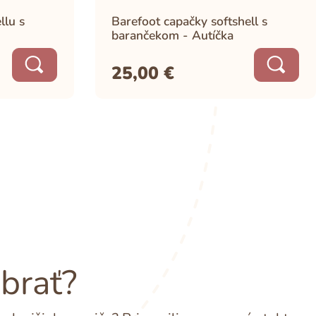
llu s
Barefoot capačky softshell s
barančekom - Autíčka
25,00
€
ybrať?