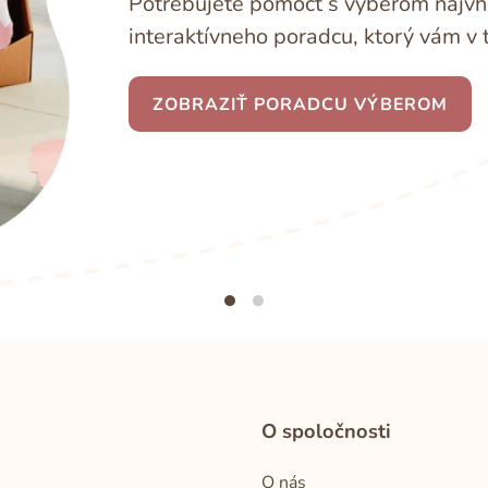
Potrebujete pomôcť s výberom najvho
interaktívneho poradcu, ktorý vám v 
ZOBRAZIŤ PORADCU VÝBEROM
O spoločnosti
O nás