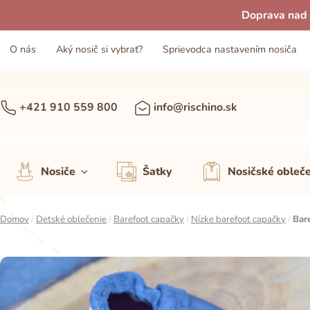
Doprava nad 
O nás
Aký nosič si vybrať?
Sprievodca nastavením nosiča
+421 910 559 800
info@rischino.sk
Nosiče
Šatky
Nosičské obleč
Domov
/
Detské oblečenie
/
Barefoot capačky
/
Nízke barefoot capačky
/
Bar