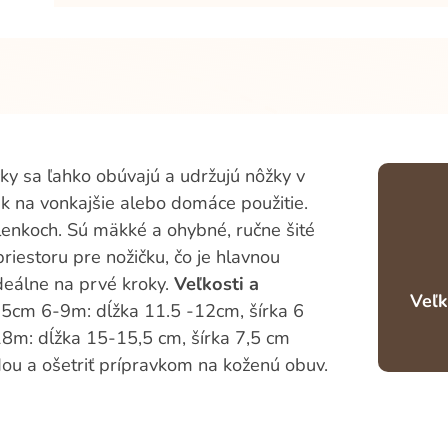
y sa ľahko obúvajú a udržujú nôžky v
ek na vonkajšie alebo domáce použitie.
enkoch. Sú mäkké a ohybné, ručne šité
riestoru pre nožičku, čo je hlavnou
ideálne na prvé kroky.
Veľkosti a
Veľk
5cm 6-9m: dĺžka 11.5 -12cm, šírka 6
8m: dĺžka 15-15,5 cm, šírka 7,5 cm
odou a ošetriť prípravkom na koženú obuv.