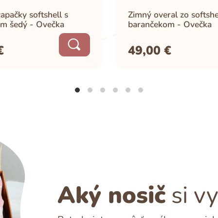
apačky softshell s
Zimný overal zo softshe
m šedý - Ovečka
barančekom - Ovečka
€
49,00
€
Aký nosič
si v