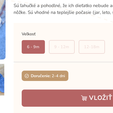
Sú ľahučké a pohodlné, že ich dieťatko nebude an
nôžke. Sú vhodné na teplejšie počasie (jar, leto,
Veľkosť
6 - 9m
9 - 12m
12-18m
Doručenie:
2-4 dni
VLOŽIŤ