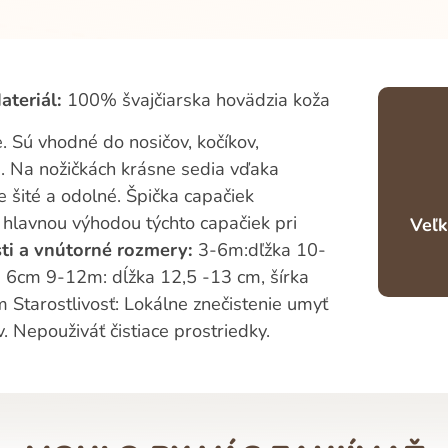
ateriál:
100% švajčiarska hovädzia koža
. Sú vhodné do nosičov, kočíkov,
. Na nožičkách krásne sedia vďaka
šité a odolné. Špička capačiek
e hlavnou výhodou týchto capačiek pri
Veľk
ti a vnútorné rozmery:
3-6m:dľžka 10-
a 6cm 9-12m: dĺžka 12,5 -13 cm, šírka
 Starostlivosť: Lokálne znečistenie umyť
. Nepouživáť čistiace prostriedky.