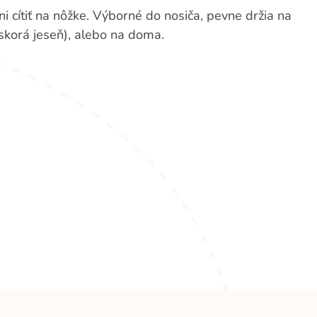
i cítiť na nôžke. Výborné do nosiča, pevne držia na
 skorá jeseň), alebo na doma.