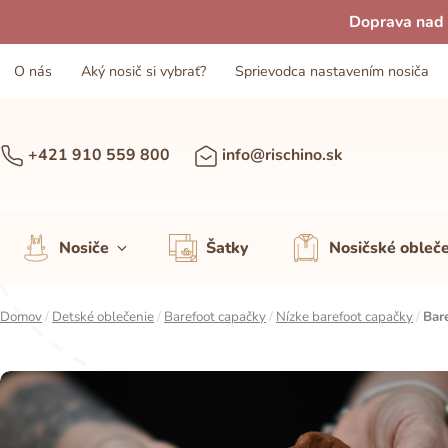
Doprava nad 
O nás
Aký nosič si vybrať?
Sprievodca nastavením nosiča
+421 910 559 800
info@rischino.sk
Nosiče
Šatky
Nosičské obleč
Domov
/
Detské oblečenie
/
Barefoot capačky
/
Nízke barefoot capačky
/
Bar