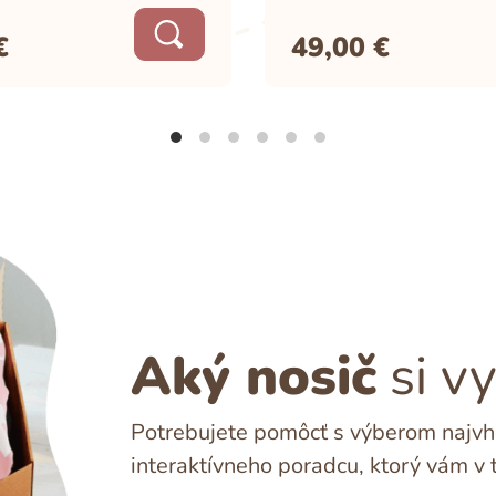
€
49,00
€
Aký nosič
si v
Potrebujete pomôcť s výberom najvho
interaktívneho poradcu, ktorý vám v 