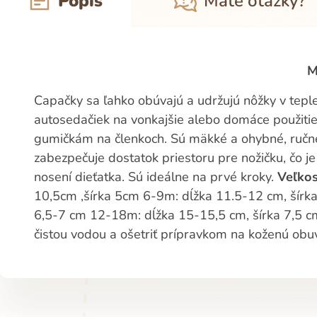
Popis
Máte otázky?
M
Capačky sa ľahko obúvajú a udržujú nôžky v teple
autosedačiek na vonkajšie alebo domáce použitie
gumičkám na členkoch. Sú mäkké a ohybné, ručne 
zabezpečuje dostatok priestoru pre nožičku, čo j
nosení dieťatka. Sú ideálne na prvé kroky.
Veľkos
10,5cm ,šírka 5cm 6-9m: dĺžka 11.5-12 cm, šírk
6,5-7 cm 12-18m: dĺžka 15-15,5 cm, šírka 7,5 cm
čistou vodou a ošetriť prípravkom na koženú obuv