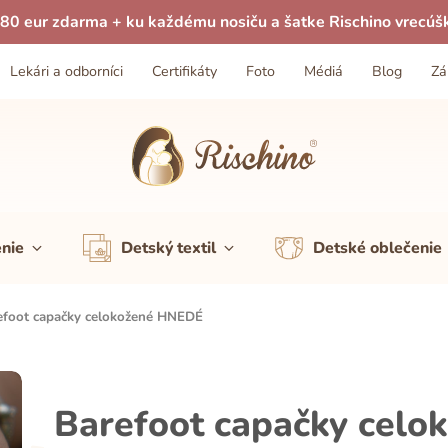
80 eur zdarma + ku každému nosiču a šatke Rischino vrecúš
Lekári a odborníci
Certifikáty
Foto
Médiá
Blog
Zá
enie
Detský textil
Detské oblečenie
efoot capačky celokožené HNEDÉ
Barefoot capačky cel