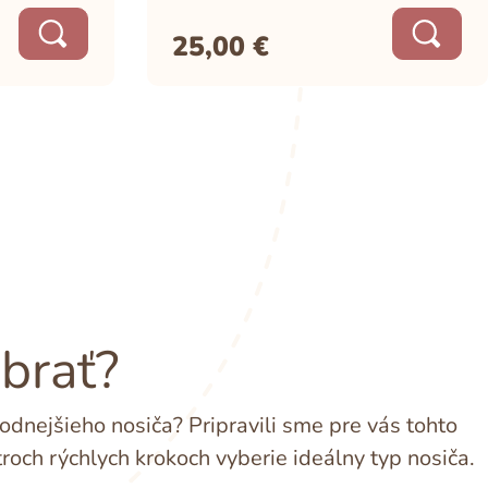
25,00
€
ybrať?
dnejšieho nosiča? Pripravili sme pre vás tohto
troch rýchlych krokoch vyberie ideálny typ nosiča.