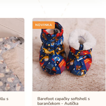
NOVINKA
llu s
Barefoot capačky softshell s
barančekom - Autíčka