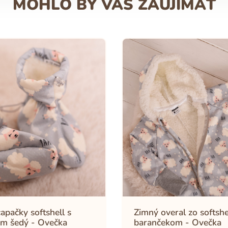
MOHLO BY VÁS ZAUJÍMAŤ
apačky softshell s
Zimný overal zo softshe
m šedý - Ovečka
barančekom - Ovečka