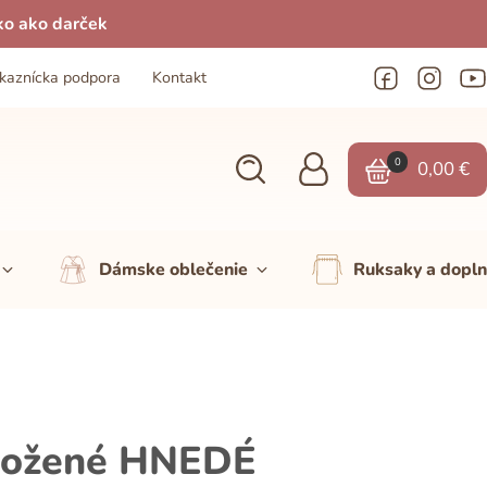
ko ako darček
kaznícka podpora
Kontakt
0
0,00
€
Dámske oblečenie
Ruksaky a dopl
okožené HNEDÉ