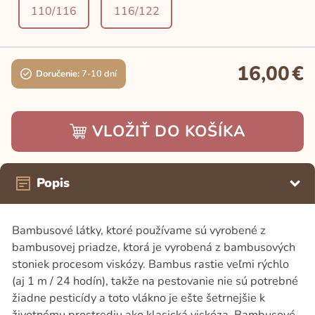
110/116
116/122
16,00
€
Doručenie:
7-10 dní
VLOŽIŤ DO KOŠÍKA
Popis
Bambusové látky, ktoré používame sú vyrobené z
bambusovej priadze, ktorá je vyrobená z bambusových
stoniek procesom viskózy. Bambus rastie veľmi rýchlo
(aj 1 m / 24 hodín), takže na pestovanie nie sú potrebné
žiadne pesticídy a toto vlákno je ešte šetrnejšie k
životnému prostrediu ako klasická viskóza. Bambusové