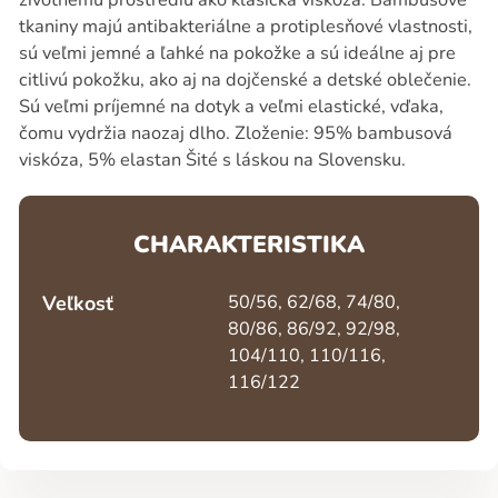
tkaniny majú antibakteriálne a protiplesňové vlastnosti,
sú veľmi jemné a ľahké na pokožke a sú ideálne aj pre
citlivú pokožku, ako aj na dojčenské a detské oblečenie.
Sú veľmi príjemné na dotyk a veľmi elastické, vďaka,
čomu vydržia naozaj dlho. Zloženie: 95% bambusová
viskóza, 5% elastan Šité s láskou na Slovensku.
CHARAKTERISTIKA
Veľkosť
50/56, 62/68, 74/80,
80/86, 86/92, 92/98,
104/110, 110/116,
116/122