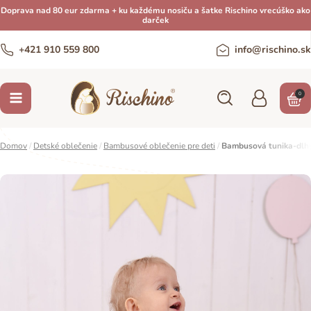
Doprava nad 80 eur zdarma + ku každému nosiču a šatke Rischino vrecúško ako
darček
+421 910 559 800
info@rischino.sk
0
Domov
/
Detské oblečenie
/
Bambusové oblečenie pre deti
/
Bambusová tunika-dlh