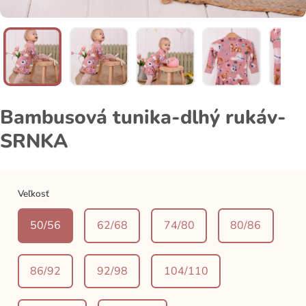
Bambusová tunika-dlhý rukáv-
SRNKA
Veľkosť
50/56
62/68
74/80
80/86
86/92
92/98
104/110