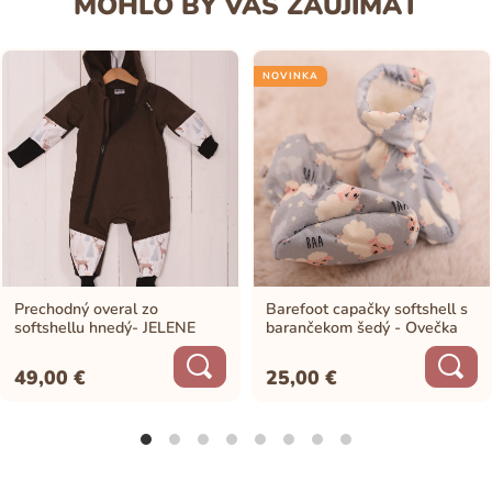
MOHLO BY VÁS ZAUJÍMAŤ
NOVINKA
Prechodný overal zo
Barefoot capačky softshell s
softshellu hnedý- JELENE
barančekom šedý - Ovečka
49,00
€
25,00
€