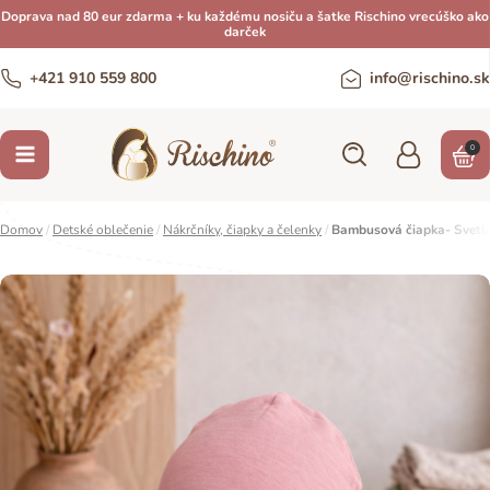
Doprava nad 80 eur zdarma + ku každému nosiču a šatke Rischino vrecúško ako
darček
+421 910 559 800
info@rischino.sk
0
Domov
/
Detské oblečenie
/
Nákrčníky, čiapky a čelenky
/
Bambusová čiapka- Svetl