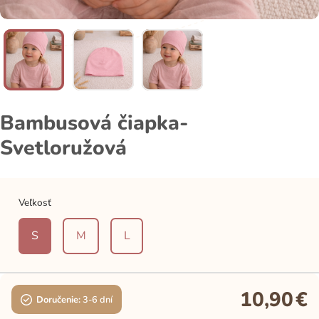
Bambusová čiapka-
Svetloružová
Veľkosť
S
M
L
10,90
€
Doručenie:
3-6 dní