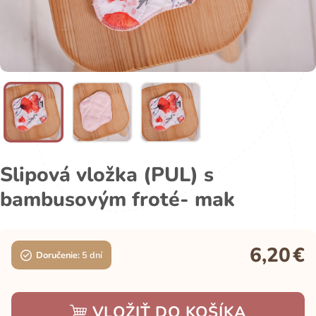
Slipová vložka (PUL) s
bambusovým froté- mak
6,20
€
Doručenie:
5 dní
VLOŽIŤ DO KOŠÍKA