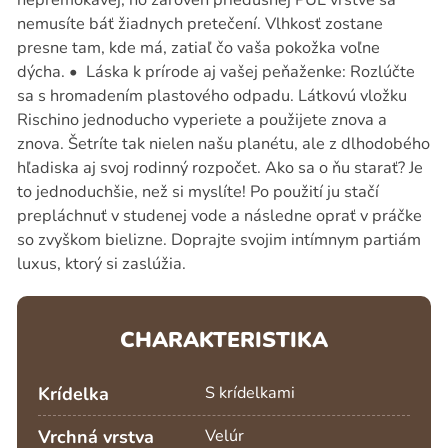
nemusíte báť žiadnych pretečení. Vlhkosť zostane
presne tam, kde má, zatiaľ čo vaša pokožka voľne
dýcha. • Láska k prírode aj vašej peňaženke: Rozlúčte
sa s hromadením plastového odpadu. Látkovú vložku
Rischino jednoducho vyperiete a použijete znova a
znova. Šetríte tak nielen našu planétu, ale z dlhodobého
hľadiska aj svoj rodinný rozpočet. Ako sa o ňu starať? Je
to jednoduchšie, než si myslíte! Po použití ju stačí
prepláchnuť v studenej vode a následne oprať v práčke
so zvyškom bielizne. Doprajte svojim intímnym partiám
luxus, ktorý si zaslúžia.
CHARAKTERISTIKA
Krídelka
S krídelkami
Vrchná vrstva
Velúr