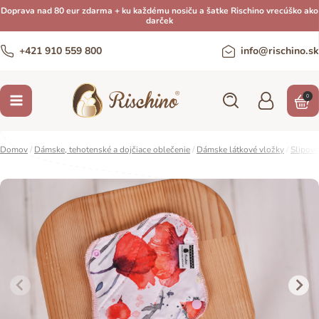
Doprava nad 80 eur zdarma + ku každému nosiču a šatke Rischino vrecúško ako
darček
+421 910 559 800
info@rischino.sk
0
Domov
/
Dámske, tehotenské a dojčiace oblečenie
/
Dámske látkové vložky
/
Slipové