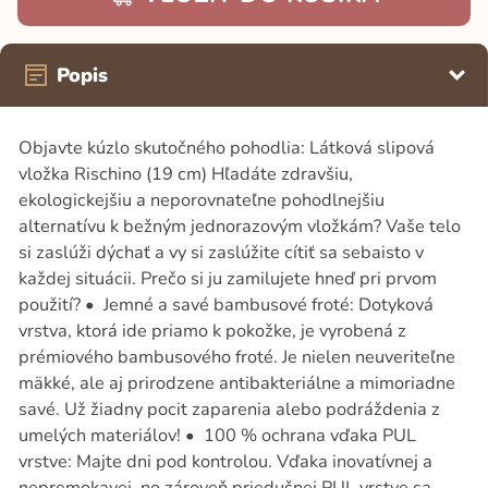
Popis
Objavte kúzlo skutočného pohodlia: Látková slipová
vložka Rischino (19 cm) Hľadáte zdravšiu,
ekologickejšiu a neporovnateľne pohodlnejšiu
alternatívu k bežným jednorazovým vložkám? Vaše telo
si zaslúži dýchať a vy si zaslúžite cítiť sa sebaisto v
každej situácii. Prečo si ju zamilujete hneď pri prvom
použití? • Jemné a savé bambusové froté: Dotyková
vrstva, ktorá ide priamo k pokožke, je vyrobená z
prémiového bambusového froté. Je nielen neuveriteľne
mäkké, ale aj prirodzene antibakteriálne a mimoriadne
savé. Už žiadny pocit zaparenia alebo podráždenia z
umelých materiálov! • 100 % ochrana vďaka PUL
vrstve: Majte dni pod kontrolou. Vďaka inovatívnej a
nepremokavej, no zároveň priedušnej PUL vrstve sa