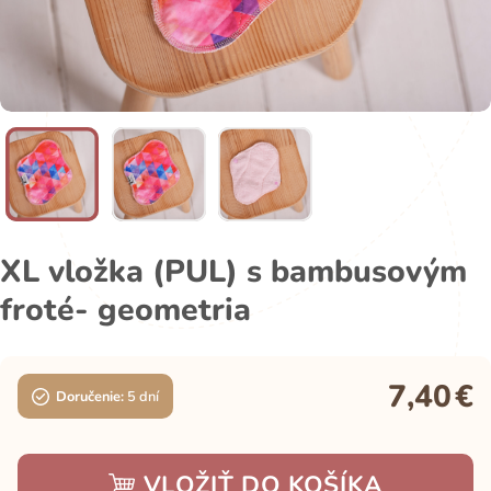
XL vložka (PUL) s bambusovým
froté- geometria
7,40
€
Doručenie:
5 dní
VLOŽIŤ DO KOŠÍKA