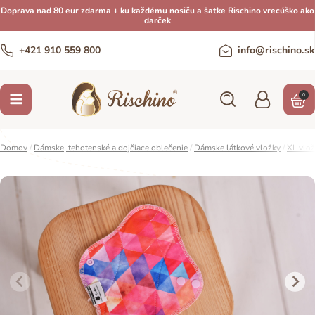
Doprava nad 80 eur zdarma + ku každému nosiču a šatke Rischino vrecúško ako
darček
+421 910 559 800
info@rischino.sk
0
Domov
/
Dámske, tehotenské a dojčiace oblečenie
/
Dámske látkové vložky
/
XL vlo