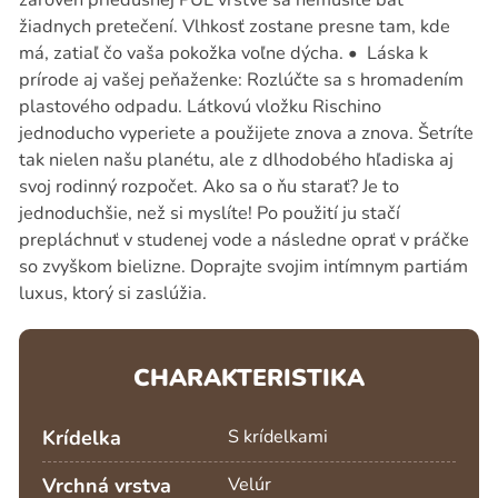
žiadnych pretečení. Vlhkosť zostane presne tam, kde
má, zatiaľ čo vaša pokožka voľne dýcha. • Láska k
prírode aj vašej peňaženke: Rozlúčte sa s hromadením
plastového odpadu. Látkovú vložku Rischino
jednoducho vyperiete a použijete znova a znova. Šetríte
tak nielen našu planétu, ale z dlhodobého hľadiska aj
svoj rodinný rozpočet. Ako sa o ňu starať? Je to
jednoduchšie, než si myslíte! Po použití ju stačí
prepláchnuť v studenej vode a následne oprať v práčke
so zvyškom bielizne. Doprajte svojim intímnym partiám
luxus, ktorý si zaslúžia.
CHARAKTERISTIKA
Krídelka
S krídelkami
Vrchná vrstva
Velúr