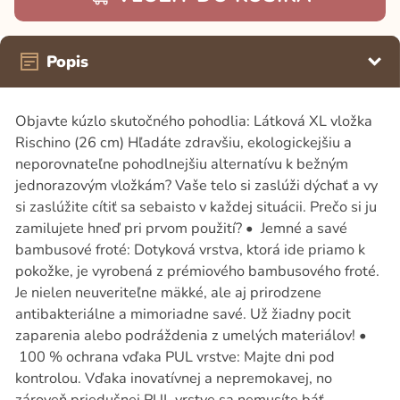
Popis
Objavte kúzlo skutočného pohodlia: Látková XL vložka
Rischino (26 cm) Hľadáte zdravšiu, ekologickejšiu a
neporovnateľne pohodlnejšiu alternatívu k bežným
jednorazovým vložkám? Vaše telo si zaslúži dýchať a vy
si zaslúžite cítiť sa sebaisto v každej situácii. Prečo si ju
zamilujete hneď pri prvom použití? • Jemné a savé
bambusové froté: Dotyková vrstva, ktorá ide priamo k
pokožke, je vyrobená z prémiového bambusového froté.
Je nielen neuveriteľne mäkké, ale aj prirodzene
antibakteriálne a mimoriadne savé. Už žiadny pocit
zaparenia alebo podráždenia z umelých materiálov! •
100 % ochrana vďaka PUL vrstve: Majte dni pod
kontrolou. Vďaka inovatívnej a nepremokavej, no
zároveň priedušnej PUL vrstve sa nemusíte báť