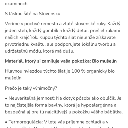
okamihoch.
S láskou šité na Slovensku
Veríme v poctivé remeslo a zlaté slovenské ruky. Každý
jeden steh, každý gombík a každý detail prešiel rukami
našich krajčírok. Kúpou týchto šiat nielenže získavate
prvotriednu kvalitu, ale podporujete lokálnu tvorbu a
udržateľnú módu, ktorá má dušu.
Materiál, ktorý si zamiluje vaša pokožka: Bio mušelín
Hlavnou hviezdou týchto šiat je
100 % organický bio
mušelín
Prečo je taký výnimočný?
•
Neuveriteľná jemnosť:
Na dotyk pôsobí ako obláčik. Je
to najčistejšia forma bavlny, ktorá je hypoalergénna a
bezpečná aj pre tú najcitlivejšiu pokožku vášho bábätka.
•
Termoregulácia:
V lete vás príjemne ochladí a v