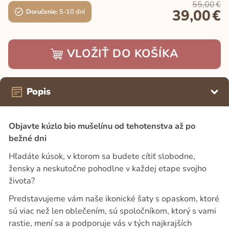
55,00
€
39,00
€
Doručenie:
5-10 dní
VLOŽIŤ DO KOŠÍKA
Popis
Objavte kúzlo bio mušelínu od tehotenstva až po
bežné dni
Hľadáte kúsok, v ktorom sa budete cítiť slobodne,
žensky a neskutočne pohodlne v každej etape svojho
života?
Predstavujeme vám naše ikonické šaty s opaskom, ktoré
sú viac než len oblečením, sú spoločníkom, ktorý s vami
rastie, mení sa a podporuje vás v tých najkrajších