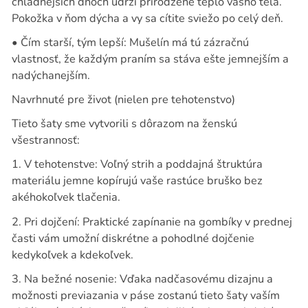
chladnejších dňoch udrží prirodzené teplo vášho tela.
Pokožka v ňom dýcha a vy sa cítite sviežo po celý deň.
•
Čím starší, tým lepší:
Mušelín má tú zázračnú
vlastnosť, že každým praním sa stáva ešte jemnejším a
nadýchanejším.
Navrhnuté pre život (nielen pre tehotenstvo)
Tieto šaty sme vytvorili s dôrazom na ženskú
všestrannosť:
1.
V tehotenstve:
Voľný strih a poddajná štruktúra
materiálu jemne kopírujú vaše rastúce bruško bez
akéhokoľvek tlačenia.
2.
Pri dojčení:
Praktické zapínanie na gombíky v prednej
časti vám umožní diskrétne a pohodlné dojčenie
kedykoľvek a kdekoľvek.
3.
Na bežné nosenie:
Vďaka nadčasovému dizajnu a
možnosti previazania v páse zostanú tieto šaty vaším