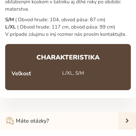
obľúbeným kúskom v šatníku aj dlhé roky po období
materstva.
S/M
( Obvod hrude: 104, obvod pása: 87 cm)
L/XL
( Obvod hrude: 117 cm, obvod pása: 99 cm)
V prípade záujmu o iný rozmer nás prosím kontaktujte.
CHARAKTERISTIKA
Veľkosť
L/XL, S/M
Máte otázky?