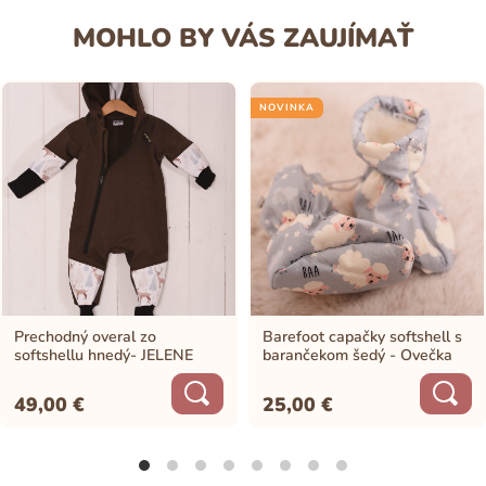
MOHLO BY VÁS ZAUJÍMAŤ
NOVINKA
Prechodný overal zo
Barefoot capačky softshell s
softshellu hnedý- JELENE
barančekom šedý - Ovečka
49,00
€
25,00
€