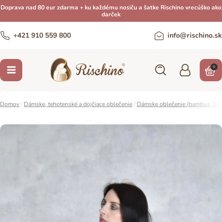
Doprava nad 80 eur zdarma + ku každému nosiču a šatke Rischino vrecúško ako
darček
+421 910 559 800
info@rischino.sk
0
Domov
/
Dámske, tehotenské a dojčiace oblečenie
/
Dámske oblečenie (bambus, Bio