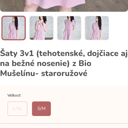
Šaty 3v1 (tehotenské, dojčiace aj
na bežné nosenie) z Bio
Mušelínu- staroružové
Veľkosť
L/XL
S/M