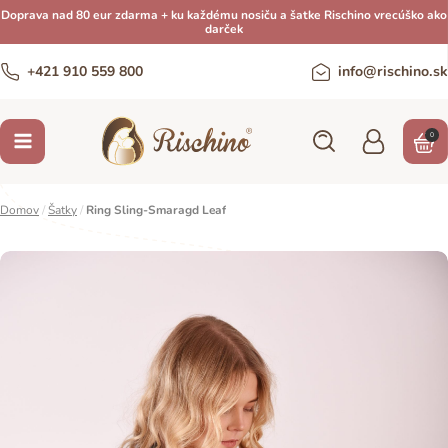
Doprava nad 80 eur zdarma + ku každému nosiču a šatke Rischino vrecúško ako
darček
+421 910 559 800
info@rischino.sk
0
Domov
/
Šatky
/
Ring Sling-Smaragd Leaf