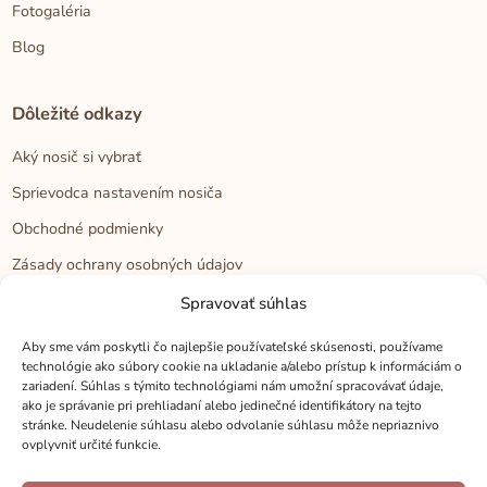
Fotogaléria
Blog
Dôležité odkazy
Aký nosič si vybrať
Sprievodca nastavením nosiča
Obchodné podmienky
Zásady ochrany osobných údajov
Reklamačný poriadok
Spravovať súhlas
Cookies
Aby sme vám poskytli čo najlepšie používateľské skúsenosti, používame
technológie ako súbory cookie na ukladanie a/alebo prístup k informáciám o
zariadení. Súhlas s týmito technológiami nám umožní spracovávať údaje,
Kontakt
ako je správanie pri prehliadaní alebo jedinečné identifikátory na tejto
stránke. Neudelenie súhlasu alebo odvolanie súhlasu môže nepriaznivo
Kontakt
ovplyvniť určité funkcie.
Zákaznícka podpora