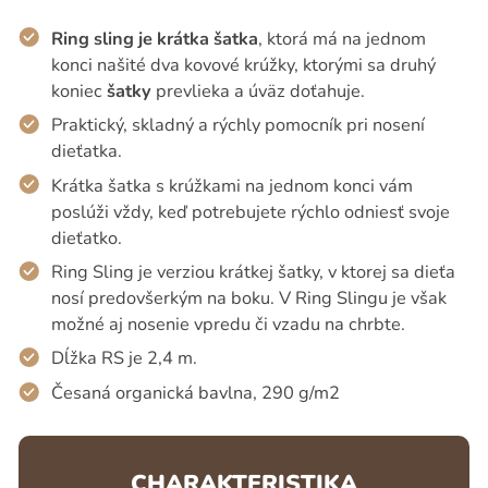
Ring sling je krátka šatka
, ktorá má na jednom
konci našité dva kovové krúžky, ktorými sa druhý
koniec
šatky
prevlieka a úväz doťahuje.
Praktický, skladný a rýchly pomocník pri nosení
dieťatka.
Krátka šatka s krúžkami na jednom konci vám
poslúži vždy, keď potrebujete rýchlo odniesť svoje
dieťatko.
Ring Sling je verziou krátkej šatky, v ktorej sa dieťa
nosí predovšerkým na boku. V Ring Slingu je však
možné aj nosenie vpredu či vzadu na chrbte.
Dĺžka RS je 2,4 m.
Česaná organická bavlna, 290 g/m2
CHARAKTERISTIKA