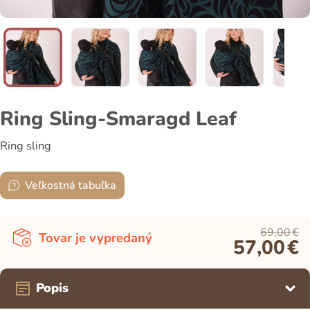
Ring Sling-Smaragd Leaf
Ring sling
Veľkostná tabuľka
69,00
€
Tovar je vypredaný
57,00
€
Popis