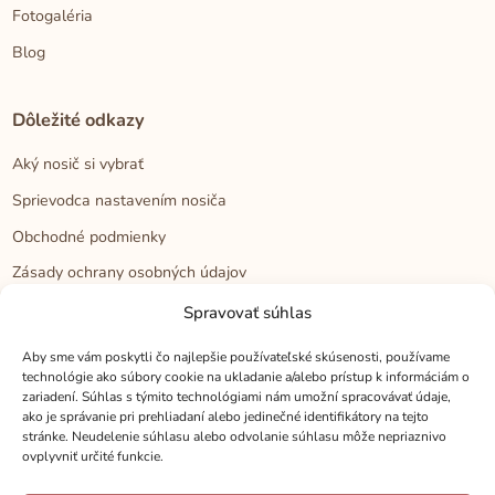
Fotogaléria
Blog
Dôležité odkazy
Aký nosič si vybrať
Sprievodca nastavením nosiča
Obchodné podmienky
Zásady ochrany osobných údajov
Reklamačný poriadok
Spravovať súhlas
Cookies
Aby sme vám poskytli čo najlepšie používateľské skúsenosti, používame
technológie ako súbory cookie na ukladanie a/alebo prístup k informáciám o
zariadení. Súhlas s týmito technológiami nám umožní spracovávať údaje,
Kontakt
ako je správanie pri prehliadaní alebo jedinečné identifikátory na tejto
stránke. Neudelenie súhlasu alebo odvolanie súhlasu môže nepriaznivo
Kontakt
ovplyvniť určité funkcie.
Zákaznícka podpora