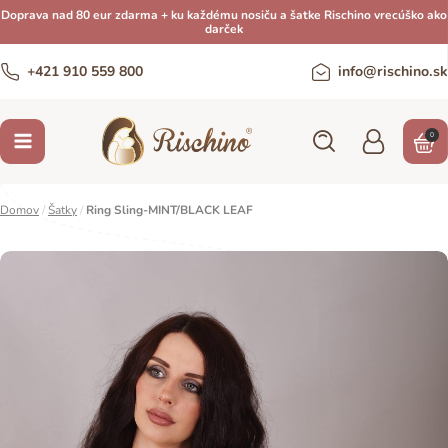
Doprava nad 80 eur zdarma + ku každému nosiču a šatke Rischino vrecúško ako
darček
+421 910 559 800
info@rischino.sk
0
Domov
/
Šatky
/
Ring Sling-MINT/BLACK LEAF