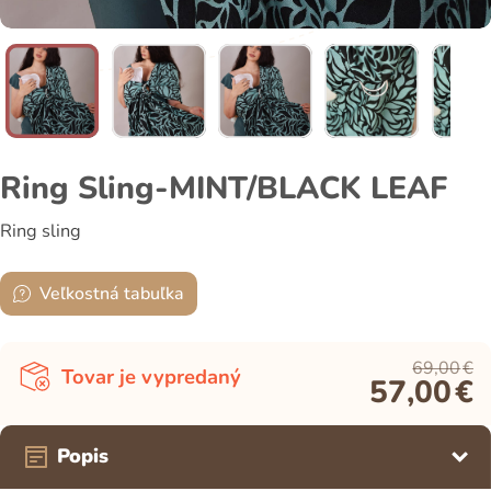
Ring Sling-MINT/BLACK LEAF
Ring sling
Veľkostná tabuľka
69,00
€
Tovar je vypredaný
57,00
€
Popis