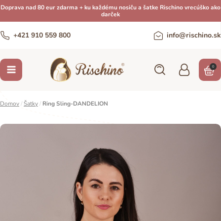
Doprava nad 80 eur zdarma + ku každému nosiču a šatke Rischino vrecúško ako
darček
+421 910 559 800
info@rischino.sk
0
Domov
/
Šatky
/
Ring Sling-DANDELION