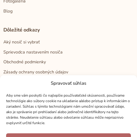
Fotogaléria
Blog
Dôležité odkazy
Aký nosič si vybrať
Sprievodca nastavením nosiča
Obchodné podmienky
Zásady ochrany osobných údajov
Reklamačný poriadok
Spravovať súhlas
Cookies
Aby sme vám poskytli čo najlepšie používateľské skúsenosti, používame
technológie ako súbory cookie na ukladanie a/alebo prístup k informáciám o
zariadení. Súhlas s týmito technológiami nám umožní spracovávať údaje,
Kontakt
ako je správanie pri prehliadaní alebo jedinečné identifikátory na tejto
stránke. Neudelenie súhlasu alebo odvolanie súhlasu môže nepriaznivo
Kontakt
ovplyvniť určité funkcie.
Zákaznícka podpora