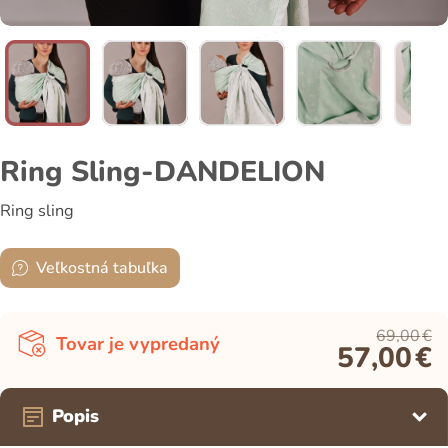
Ring Sling-DANDELION
Ring sling
Veľkostná tabuľka
69,00
€
Tovar je vypredaný
57,00
€
Popis