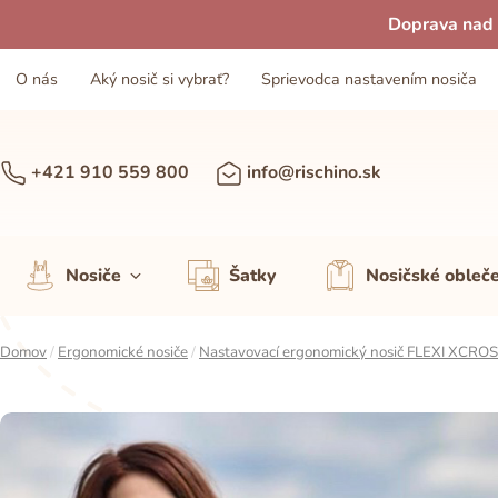
Doprava nad 
O nás
Aký nosič si vybrať?
Sprievodca nastavením nosiča
+421 910 559 800
info@rischino.sk
Nosiče
Šatky
Nosičské obleč
Domov
/
Ergonomické nosiče
/
Nastavovací ergonomický nosič FLEXI XCRO