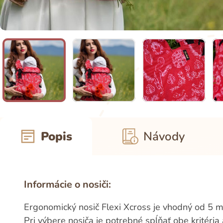
Popis
Návody
Informácie o nosiči:
Ergonomický nosič Flexi Xcross je vhodný od 5 m
Pri výbere nosiča je potrebné spĺňať obe kritéria a