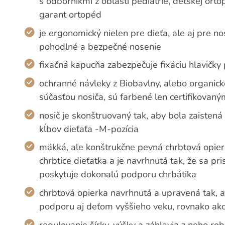
s odborníkmi z oblasti pediatrie, detskej ort
garant ortopéd
je ergonomický nielen pre dieťa, ale aj pre n
pohodlné a bezpečné nosenie
fixačná kapucňa zabezpečuje fixáciu hlavičky 
ochranné návleky z Biobavlny, alebo organic
súčasťou nosiča, sú farbené len certifikovaný
nosič je skonštruovaný tak, aby bola zaisten
kĺbov dieťaťa -M-pozícia
mäkká, ale konštrukčne pevná chrbtová opier
chrbtice dieťatka a je navrhnutá tak, že sa p
poskytuje dokonalú podporu chrbátika
chrbtová opierka navrhnutá a upravená tak, 
podporu aj deťom vyššieho veku, rovnako ak
regulovanie šírky, výšky a záhlavia z neho rob