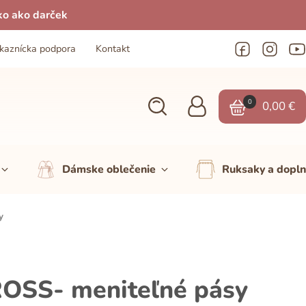
ko ako darček
kaznícka podpora
Kontakt
0
0,00
€
Dámske oblečenie
Ruksaky a dopl
y
SS- meniteľné pásy