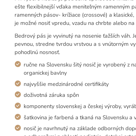
ešte flexibilnejší vďaka meniteľným ramenným p
ramenných pásov- krížiace (crossové) a klasické,
je možné nosiť vpredu, vzadu na chrbte alebo na
Bedrový pás je vyvinutý na nosenie ťažších váh. J
pevnou, stredne tvrdou vrstvou a s vnútorným v
pohodlnú nosnosť.
ručne na Slovensku šitý nosič je vyrobený z n
organickej bavlny
najvyššie medzinárodné certifikáty
doživotná záruka spôn
komponenty slovenskej a českej výroby, vyr
šatkovina je farbená a tkaná na Slovensku a 
nosič je navrhnutý na základe odborných dopo