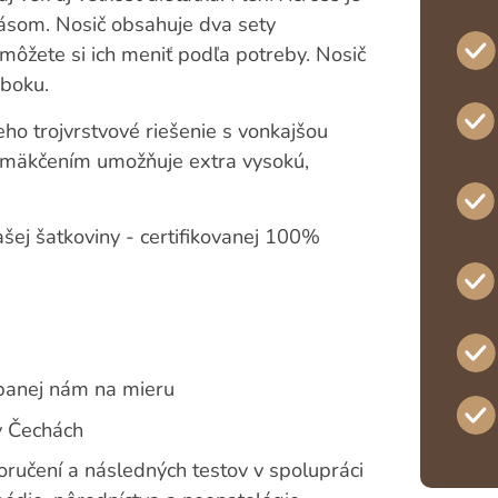
ásom. Nosič obsahuje dva sety
 môžete si ich meniť podľa potreby. Nosič
 boku.
eho trojvrstvové riešenie s vonkajšou
ymäkčením umožňuje extra vysokú,
ašej šatkoviny - certifikovanej 100%
ábanej nám na mieru
v Čechách
ručení a následných testov v spolupráci