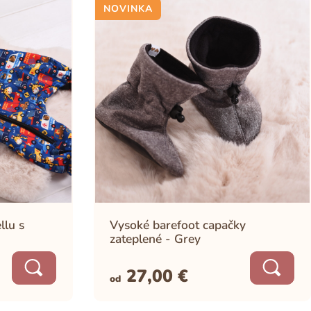
NOVINKA
llu s
Vysoké barefoot capačky
zateplené - Grey
27,00
€
od