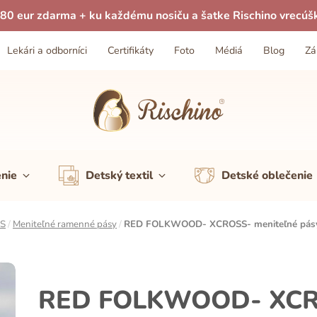
80 eur zdarma + ku každému nosiču a šatke Rischino vrecúš
Lekári a odborníci
Certifikáty
Foto
Médiá
Blog
Zá
enie
Detský textil
Detské oblečenie
SS
/
Meniteľné ramenné pásy
/
RED FOLKWOOD- XCROSS- meniteľné pás
RED FOLKWOOD- XCRO