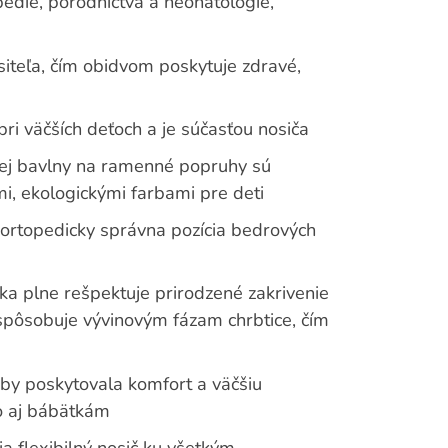
opédie, pôrodníctva a neonatológie,
ositeľa, čím obidvom poskytuje zdravé,
pri väčších deťoch a je súčasťou nosiča
kej bavlny na ramenné popruhy sú
mi, ekologickými farbami pre deti
á ortopedicky správna pozícia bedrových
ka plne rešpektuje prirodzené zakrivenie
rispôsobuje vývinovým fázam chrbtice, čím
aby poskytovala komfort a väčšiu
o aj bábätkám
ia flexibilný nosič ku všetkým