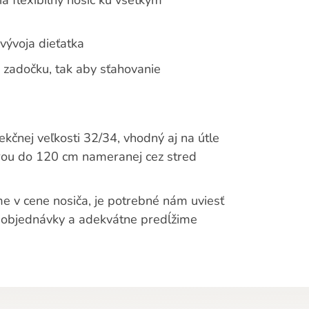
vývoja dieťatka
zadočku, tak aby sťahovanie
ekčnej veľkosti 32/34, vhodný aj na útle
rou do 120 cm nameranej cez stred
me v cene nosiča, je potrebné nám uviesť
 objednávky a adekvátne predĺžime