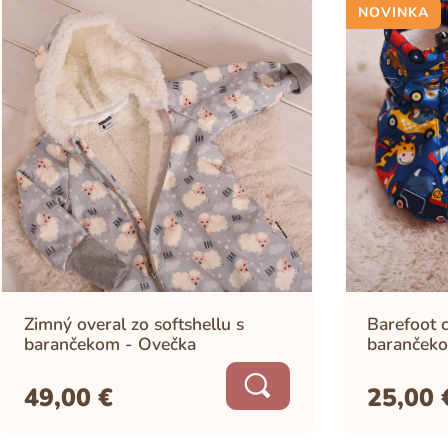
NOVINKA
Zimný overal zo softshellu s
Barefoot c
barančekom - Ovečka
barančeko
49,00
€
25,00