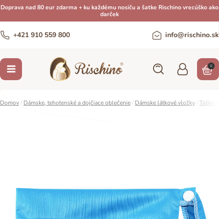
Doprava nad 80 eur zdarma + ku každému nosiču a šatke Rischino vrecúško ako
darček
+421 910 559 800
info@rischino.sk
0
Domov
/
Dámske, tehotenské a dojčiace oblečenie
/
Dámske látkové vložky
/
Tašky n