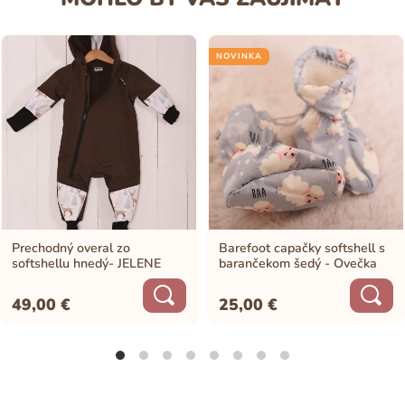
NOVINKA
Prechodný overal zo
Barefoot capačky softshell s
softshellu hnedý- JELENE
barančekom šedý - Ovečka
49,00
€
25,00
€