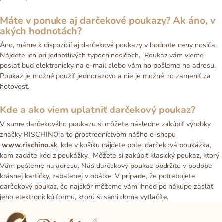
Máte v ponuke aj darčekové poukazy? Ak áno, v
akých hodnotách?
Áno, máme k dispozícií aj darčekové poukazy v hodnote ceny nosiča.
Nájdete ich pri jednotlivých typoch nosičoch. Poukaz vám vieme
poslať buď elektronicky na e-mail alebo vám ho pošleme na adresu.
Poukaz je možné použiť jednorazovo a nie je možné ho zameniť za
hotovosť.
Kde a ako viem uplatniť darčekový poukaz?
V sume darčekového poukazu si môžete následne zakúpiť výrobky
značky RISCHINO a to prostredníctvom nášho e-shopu
www.rischino.sk
, kde v košíku nájdete pole: darčeková poukážka,
kam zadáte kód z poukážky. Môžete si zakúpiť klasický poukaz, ktorý
Vám pošleme na adresu. Náš darčekový poukaz obdržíte v podobe
krásnej kartičky, zabalenej v obálke. V prípade, že potrebujete
darčekový poukaz, čo najskôr môžeme vám ihneď po nákupe zaslať
jeho elektronickú formu, ktorú si sami doma vytlačíte.