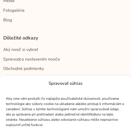
Médiá
Fotogaléria
Blog
Dôležité odkazy
Aký nosič si vybrať
Sprievodca nastavením nosiča
Obchodné podmienky
Zásady ochrany osobných údajov
Spravovať súhlas
Reklamačný poriadok
Cookies
Aby sme vám poskytli čo najlepšie používateľské skúsenosti, používame
technológie ako súbory cookie na ukladanie a/alebo prístup k informáciám o
zariadení. Súhlas s týmito technológiami nám umožní spracovávať údaje,
ako je správanie pri prehliadaní alebo jedinečné identifikátory na tejto
Kontakt
stránke. Neudelenie súhlasu alebo odvolanie súhlasu môže nepriaznivo
ovplyvniť určité funkcie.
Kontakt