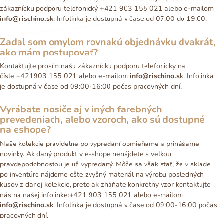
zákaznícku podporu telefonický +421 903 155 021 alebo e-mailom
info@rischino.sk
. Infolinka je dostupná v čase od 07:00 do 19:00.
Zadal som omylom rovnakú objednávku dvakrát,
ako mám postupovať?
Kontaktujte prosím našu zákaznícku podporu telefonicky na
čísle +421903 155 021 alebo e-mailom
info@rischino.sk
. Infolinka
je dostupná v čase od 09:00-16:00 počas pracovných dní.
Vyrábate nosiče aj v iných farebných
prevedeniach, alebo vzoroch, ako sú dostupné
na eshope?
Naše kolekcie pravidelne po vypredaní obmieňame a prinášame
novinky. Ak daný produkt v e-shope nenájdete s veľkou
pravdepodobnosťou je už vypredaný. Môže sa však stať, že v sklade
po inventúre nájdeme ešte zvyšný materiál na výrobu posledných
kusov z danej kolekcie, preto ak zháňate konkrétny vzor kontaktujte
nás na našej infolinke:+421 903 155 021 alebo e-mailom
info@rischino.sk
. Infolinka je dostupná v čase od 09:00-16:00 počas
pracovných dní.