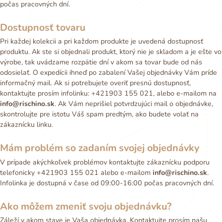
počas pracovných dní.
Dostupnosť tovaru
Pri každej kolekcii a pri každom produkte je uvedená dostupnosť
produktu. Ak ste si objednali produkt, ktorý nie je skladom a je ešte vo
výrobe, tak uvádzame rozpätie dní v akom sa tovar bude od nás
odosielať. O expedícii ihneď po zabalení Vašej objednávky Vám príde
informačný mail. Ak si potrebujete overiť presnú dostupnosť,
kontaktujte prosím infolinku: +421903 155 021, alebo e-mailom na
info@rischino.sk
. Ak Vám neprišiel potvrdzujúci mail o objednávke,
skontrolujte pre istotu Váš spam predtým, ako budete volať na
zákaznícku linku.
Mám problém so zadaním svojej objednávky
V prípade akýchkoľvek problémov kontaktujte zákaznícku podporu
telefonicky +421903 155 021 alebo e-mailom
info@rischino.sk
.
Infolinka je dostupná v čase od 09:00-16:00 počas pracovných dní.
Ako môžem zmeniť svoju objednávku?
Záleží v akom stave je Vaša objednávka. Kontaktujte prosím našu