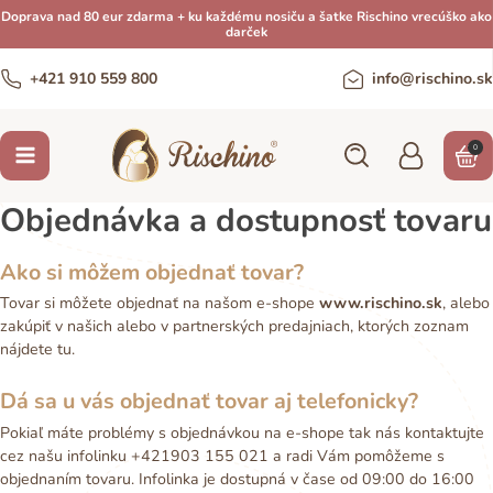
Doprava nad 80 eur zdarma + ku každému nosiču a šatke Rischino vrecúško ako
darček
+421 910 559 800
info@rischino.sk
0
Objednávka a dostupnosť tovaru
Ako si môžem objednať tovar?
Tovar si môžete objednať na našom e-shope
www.rischino.sk
, alebo
zakúpiť v našich alebo v partnerských predajniach, ktorých zoznam
nájdete
tu.
Dá sa u vás objednať tovar aj telefonicky?
Pokiaľ máte problémy s objednávkou na e-shope tak nás kontaktujte
cez našu infolinku +421903 155 021 a radi Vám pomôžeme s
objednaním tovaru. Infolinka je dostupná v čase od 09:00 do 16:00