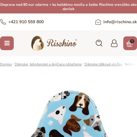
Doprava nad 80 eur zdarma + ku každému nosiču a šatke Rischino vrecúško ako
darček
+421 910 559 800
info@rischino.sk
0
Domov
/
Dámske, tehotenské a dojčiace oblečenie
/
Dámske látkové vložky
/
Nočná v