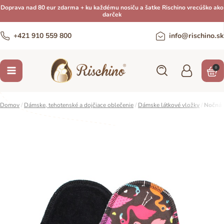
Doprava nad 80 eur zdarma + ku každému nosiču a šatke Rischino vrecúško ako
darček
+421 910 559 800
info@rischino.sk
0
Domov
/
Dámske, tehotenské a dojčiace oblečenie
/
Dámske látkové vložky
/
Nočná v