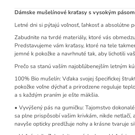
Dámske mušelínové kraťasy s vysokým pásom
Letné dni si pýtajú voľnosť, ľahkosť a absolútne p
Zabudnite na tvrdé materiály, ktoré vás obmedzu
Predstavujeme vám kraťasy, ktoré na tele takmer 
jemné k pokožke a navrhnuté tak, aby lichotili va
Prečo sa stanú vaším najobľúbenejším letným k
100% Bio mušelín:
Vďaka svojej špecifickej štruk
pokožke voľne dýchať a prirodzene reguluje teplotu.
a s každým praním je ešte mäkšia.
•
Vyvýšený pás na gumičku:
Tajomstvo dokonalé
sa plne prispôsobí vašim krivkám, nikde netlačí, 
navyše opticky predlžuje nohy a krásne tvaruje si