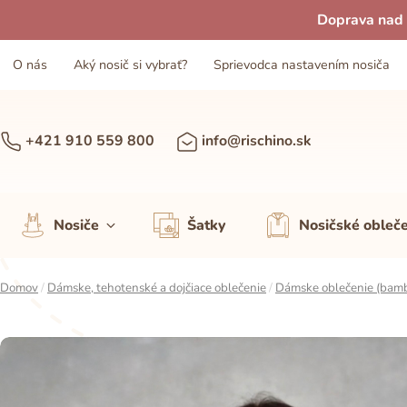
Doprava nad 
O nás
Aký nosič si vybrať?
Sprievodca nastavením nosiča
+421 910 559 800
info@rischino.sk
Nosiče
Šatky
Nosičské obleč
Domov
/
Dámske, tehotenské a dojčiace oblečenie
/
Dámske oblečenie (bamb