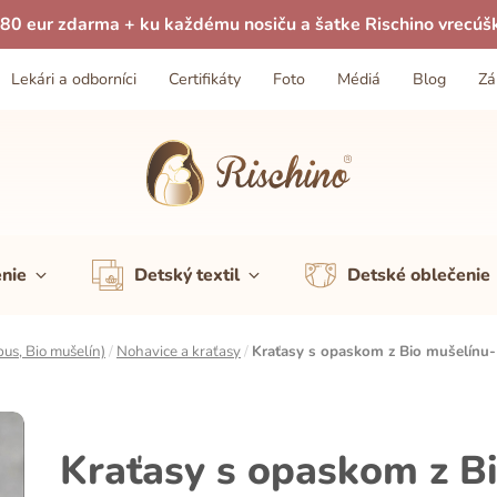
80 eur zdarma + ku každému nosiču a šatke Rischino vrecúš
Lekári a odborníci
Certifikáty
Foto
Médiá
Blog
Zá
enie
Detský textil
Detské oblečenie
us, Bio mušelín)
/
Nohavice a kraťasy
/
Kraťasy s opaskom z Bio mušelínu-
Kraťasy s opaskom z Bi