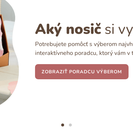
Aký nosič
si v
Potrebujete pomôcť s výberom najvho
interaktívneho poradcu, ktorý vám v 
ZOBRAZIŤ PORADCU VÝBEROM