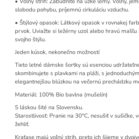
•
Voľný strih:
Zabudnite na úzke lemy. Voľný, jem
slobodu pohybu, príjemnú cirkuláciu vzduchu.
•
Štýlový opasok:
Látkový opasok v rovnakej farbe 
prvok. Uviažte si ležérny uzol alebo hravú mašľu
svojho štýlu.
Jeden kúsok, nekonečno možností
Tieto letné dámske šortky sú esenciou udržateľne
skombinujete s plavkami na pláži, s jednoduchý
elegantnejšou blúzkou na večernú prechádzku m
Materiál:
100% Bio bavlna (mušelín)
S láskou šité na Slovensku.
Starostlivosť:
Pranie na 30°C, nesušiť v sušičke, 
žehliť.
Kraťase majú voľný strih, preto ich šijeme v dvojv