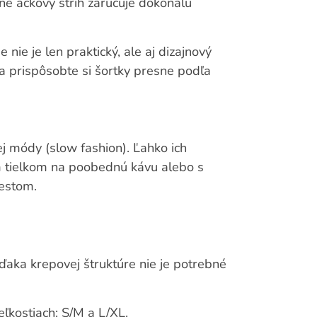
ne áčkový strih zaručuje dokonalú
nie je len praktický, ale aj dizajnový
 a prispôsobte si šortky presne podľa
j módy (slow fashion). Ľahko ich
m tielkom na poobednú kávu alebo s
estom.
vďaka krepovej štruktúre nie je potrebné
eľkostiach: S/M a L/XL.