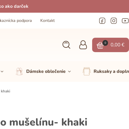
ko ako darček
kaznícka podpora
Kontakt
0
0,00
€
Dámske oblečenie
Ruksaky a dopl
 khaki
o mušelínu- khaki