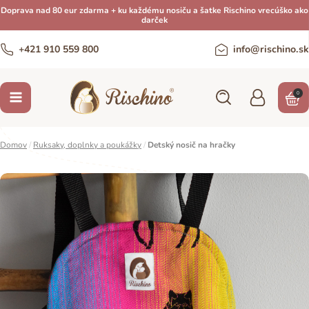
Doprava nad 80 eur zdarma + ku každému nosiču a šatke Rischino vrecúško ako
darček
+421 910 559 800
info@rischino.sk
0
Domov
/
Ruksaky, doplnky a poukážky
/
Detský nosič na hračky