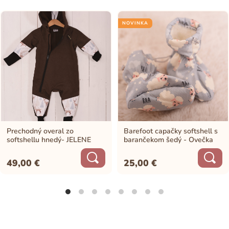
NOVINKA
Prechodný overal zo
Barefoot capačky softshell s
softshellu hnedý- JELENE
barančekom šedý - Ovečka
49,00
€
25,00
€