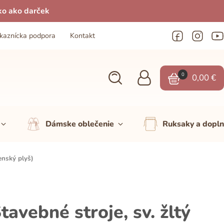
ko ako darček
kaznícka podpora
Kontakt
0
0,00
€
Dámske oblečenie
Ruksaky a dopl
enský plyš)
avebné stroje, sv. žltý