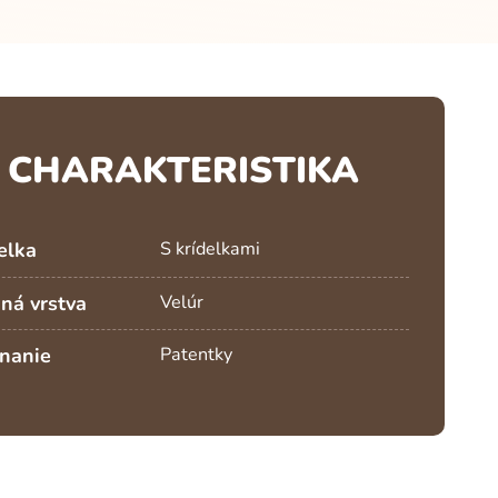
CHARAKTERISTIKA
elka
S krídelkami
ná vrstva
Velúr
nanie
Patentky