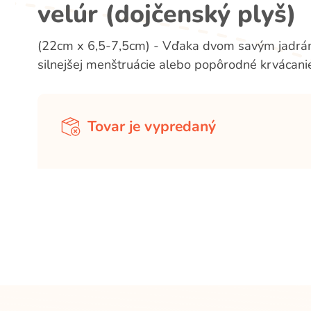
velúr (dojčenský plyš)
(22cm x 6,5-7,5cm) - Vďaka dvom savým jadrám 
silnejšej menštruácie alebo popôrodné krvácani
Tovar je vypredaný