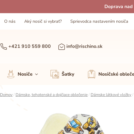
Doprava nad 
O nás
Aký nosič si vybrať?
Sprievodca nastavením nosiča
+421 910 559 800
info@rischino.sk
Nosiče
Šatky
Nosičské obleč
Domov
/
Dámske, tehotenské a dojčiace oblečenie
/
Dámske látkové vložky