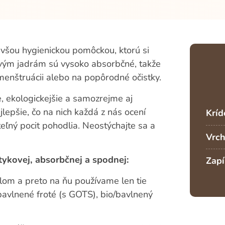
všou hygienickou pomôckou, ktorú si
vým jadrám sú vysoko absorbčné, takže
j menštruácii alebo na popôrodné očistky.
ie, ekologickejšie a samozrejme aj
lepšie, čo na nich každá z nás ocení
Kríd
eľný pocit pohodlia. Neostýchajte sa a
Vrch
otykovej, absorbčnej a spodnej:
Zapí
lom a preto na ňu používame len tie
bavlnené froté (s GOTS), bio/bavlnený