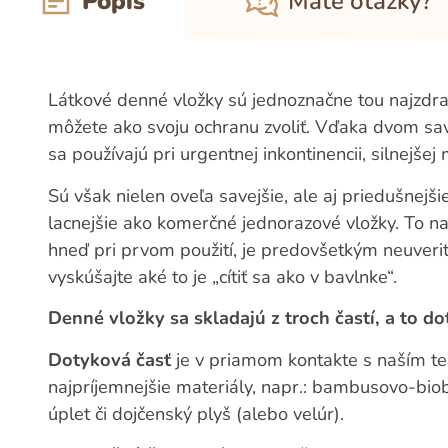
Popis
Máte otázky?
Látkové denné vložky sú jednoznačne tou najzdra
môžete ako svoju ochranu zvoliť. Vďaka dvom sa
sa používajú pri urgentnej inkontinencii, silnejše
Sú však nielen oveľa savejšie, ale aj priedušnejš
lacnejšie ako komerčné jednorazové vložky. To naj
hneď pri prvom použití, je predovšetkým neuverit
vyskúšajte aké to je „cítiť sa ako v bavlnke“.
Denné vložky sa skladajú z troch častí, a to d
Dotyková časť
je v priamom kontakte s naším te
najpríjemnejšie materiály, napr.: bambusovo-bio
úplet či dojčenský plyš (alebo velúr).