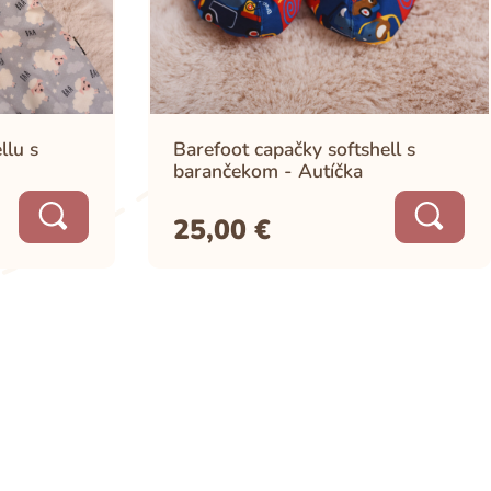
llu s
Barefoot capačky softshell s
barančekom - Autíčka
25,00
€