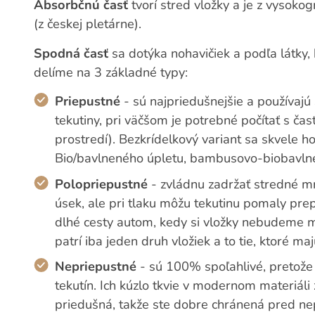
Absorbčnú časť
tvorí stred vložky a je z vysoko
(z českej pletárne).
Spodná časť
sa dotýka nohavičiek a podľa látky, 
delíme na 3 základné typy:
Priepustné
- sú najpriedušnejšie a používaj
tekutiny, pri väčšom je potrebné počítať s 
prostredí). Bezkrídelkový variant sa skvele h
Bio/bavlneného úpletu, bambusovo-biobavlnen
Polopriepustné
- zvládnu zadržať stredné mn
úsek, ale pri tlaku môžu tekutinu pomaly pre
dlhé cesty autom, kedy si vložky nebudeme m
patrí iba jeden druh vložiek a to tie, ktoré ma
Nepriepustné
- sú 100% spoľahlivé, pretože
tekutín. Ich kúzlo tkvie v modernom materiá
priedušná, takže ste dobre chránená pred n