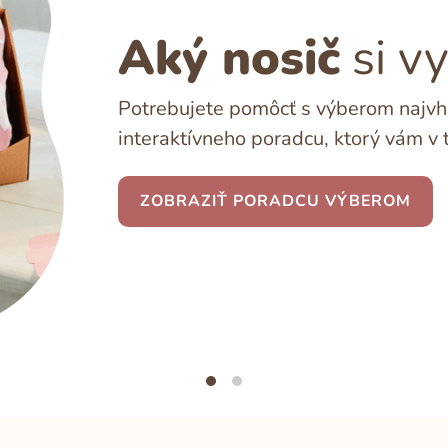
Aký nosič
si v
Potrebujete pomôcť s výberom najvho
interaktívneho poradcu, ktorý vám v 
ZOBRAZIŤ PORADCU VÝBEROM