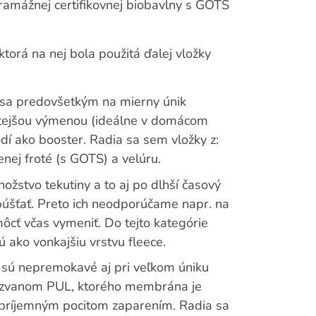
gramážnej certifikovnej biobavlny s GOTS
ktorá na nej bola použitá ďalej vložky
ú sa predovšetkým na mierny únik
častejšou výmenou (ideálne v domácom
odí ako booster. Radia sa sem vložky z:
ej froté (s GOTS) a velúru.
ožstvo tekutiny a to aj po dlhší časový
púšťať. Preto ich neodporúčame napr. na
ôcť včas vymeniť. Do tejto kategórie
jú ako vonkajšiu vrstvu fleece.
 sú nepremokavé aj pri veľkom úniku
li zvanom PUL, ktorého membrána je
epríjemným pocitom zaparením. Radia sa