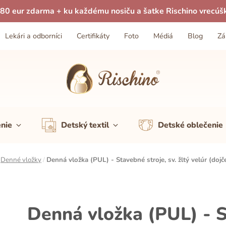
80 eur zdarma + ku každému nosiču a šatke Rischino vrecúš
Lekári a odborníci
Certifikáty
Foto
Médiá
Blog
Zá
enie
Detský textil
Detské oblečenie
/
Denné vložky
/
Denná vložka (PUL) - Stavebné stroje, sv. žltý velúr (dojč
Denná vložka (PUL) - St